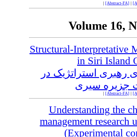
|
[Abstract-FA]
|
[A
Volume 16, N
Structural-Interpretative
in Siri Island
 رهبری استراتژیک در
 جزیره سیری
|
[Abstract-FA]
|
[A
Understanding the ch
management research u
(Experimental cont