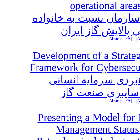
operational areas
ﺳﺎزﻣﺎن ﻧﺴﺒﺖ ﺑﻪ ﺧﺎﻧﻮاده
 پالایش گاز ایران
|
[Abstract-FA]
|
[A
Development of a Strat
Framework for Cybersecur
ردی سرمایه انسانی
سایبری صنعت گاز
|
[Abstract-FA]
|
[A
Presenting a Model for 
Management Status 