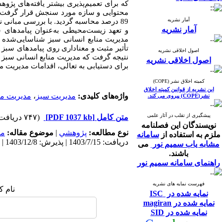
محتوایی و سازه مورد سنجش قرار گرفت. پ
آمار نشریه
89 درصد محاسبه گردید. با بررسی مبانی نظری پژوهش 4 متغیر
آمار نشریه
و تعهد زیست‌محیطی به‌عنوان پیامدهای 
مدیریت منابع انسانی سبز شناسایی‌شده 
تأثیر مثبت و معناداری روی پیامدهای سبز 
اصول اخلاقی نشریه
نتیجه گرفت که مدیریت منابع انسانی سبز
اصول اخلاقی نشریه
برای دستیابی به تعالی، اقدامات مدیریت م
کمیته اخلاق نشر (COPE)
این نشریه از قوانین کمیته اخلاق
واژه‌های کلیدی:
مدیریت سبز
،
مدیریت من
نشر(COPE) پیروی می کند.
پیشگیری از تقلب در آثار علمی
متن کامل
[PDF 1037 kb]
(۷۴۷ دریافت)
نویسندگان این فصلنامه
نوع مطالعه:
پژوهشي
|
موضوع مقاله:
مد
ملزم به استفاده از
سامانه
دریافت: 1403/7/15 | پذیرش: 1403/12/8 | انتشار: 1404/7/10
مشابه یاب سمیم نور
می
باشند.
راهنمای سامانه سمیم نور
فهرست نمایه های نشریه
نام ک
نمایه شده در ISC
نمایه شده در magiran
نمایه شده در SID