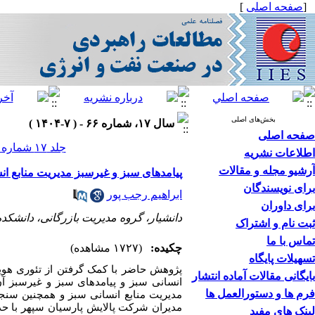
[
صفحه اصلی
]
بخش‌های اصلی
سال ۱۷، شماره ۶۶ - ( ۷-۱۴۰۴ )
صفحه اصلی
جلد ۱۷ شماره ۶۶ صفحات ۲۲۶-۲۰۳
اطلاعات نشریه
آرشیو مجله و مقالات
پیامدهای سبز و غیرسبز مدیریت منابع ا
برای نویسندگان
ابراهیم رجب ‌پور
برای داوران
دانشیار، گروه مدیریت بازرگانی، دانشکده
ثبت نام و اشتراک
تماس با ما
چکیده:
(۱۷۲۷ مشاهده)
تسهیلات پایگاه
پژوهش حاضر با کمک گرفتن از تئوری هویت
بایگانی مقالات آماده انتشار
انسانی سبز و پیامدهای سبز و غیرسبز آن
فرم ها و دستورالعمل ها
مدیریت منابع انسانی سبز و همچنین سنجش
لینک های مفید