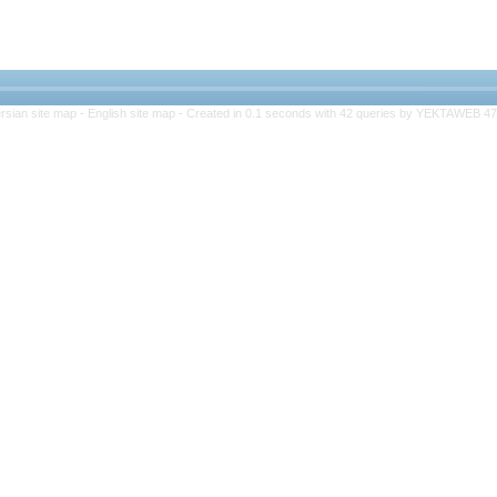
rsian site map -
English site map
- Created in 0.1 seconds with 42 queries by YEKTAWEB 4