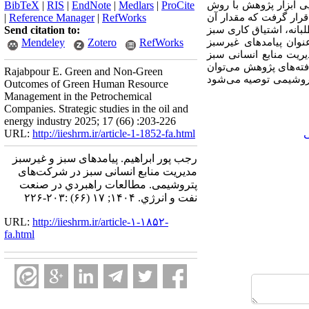
وده است. روایی ابزار پژوهش با روش
ProCite
|
Medlars
|
EndNote
|
RIS
|
BibTeX
قرار گرفت که مقدار آن
RefWorks
|
Reference Manager
|
بانه، اشتیاق کاری سبز
Send citation to:
نوان پیامدهای غیرسبز
RefWorks
Zotero
Mendeley
ریت منابع انسانی سبز
فته‌های پژوهش می‌توان
Rajabpour E. Green and Non-Green
تروشیمی توصیه می‌شود
Outcomes of Green Human Resource
Management in the Petrochemical
Companies. Strategic studies in the oil and
energy industry 2025; 17 (66) :203-226
URL:
http://iieshrm.ir/article-1-1852-fa.html
رجب ‌پور ابراهیم. پیامدهای سبز و غیرسبز
مدیریت منابع انسانی سبز در شرکت‌های
پتروشیمی. مطالعات راهبردي در صنعت
نفت و انرژي. ۱۴۰۴; ۱۷ (۶۶) :۲۰۳-۲۲۶
URL:
http://iieshrm.ir/article-۱-۱۸۵۲-
fa.html