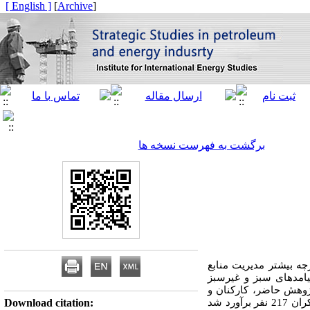
[ English ]
]
Archive
[
برگشت به فهرست نسخه ها
ه بیشتر مدیریت منابع
یامدهای سبز و غیرسبز
ژوهش حاضر، کارکنان و
مدیران شرکت پالایش پارسیان سپهر با حدود 500 کارمند بوده است. نمونه آماری پژوهش با استفاده از فرمول کوکران 217 نفر برآورد شد
Download citation: