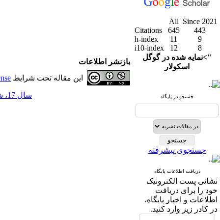
All
Since 2021
Citations
645
443
h-index
11
9
i10-index
12
8
">نمایه شده در گوگل
بازنشر اطلاعات
اسکولار
این مقاله تحت شرایط
ense
سال 17، شماره 66 - ( 7-1404 )
جستجو در پایگاه
جستجوی پیشرفته
دریافت اطلاعات پایگاه
نشانی پست الکترونیک
خود را برای دریافت
اطلاعات و اخبار پایگاه،
در کادر زیر وارد کنید.