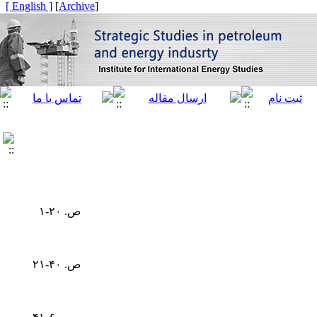
[ English ]
]
Archive
[
ص. ۲۰-۱
ص. ۴۰-۲۱