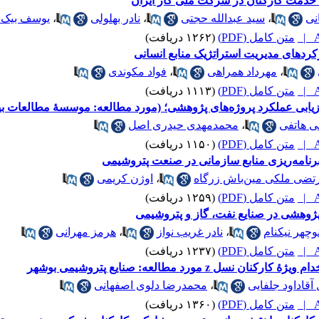
ۀ خدمت کارکنان در شرکت ملی گاز ایران
نی
،
سید عبدالله حجتی
،
نادر بهلولی
،
یوسف بیک ز
A
متن کامل (PDF)
(۱۲۶۲ دریافت)
های مدیریت استراتژیک منابع انسانی
،
مهرداد همراهی
،
فواد مکوندی
A
متن کامل (PDF)
(۱۱۱۳ دریافت)
یابی عملکرد پروژه‌های پژوهشی؛ (مورد مطالعه: موسسۀ مطالعات بین
 هاتفی
،
محمدمهدی حیدری اصل
A
متن کامل (PDF)
(۱۱۵۰ دریافت)
 برنامه‌ریزی منابع سازمانی در صنعت پتروشیمی
تضی ملکی مین‌باش زرگاه
،
اوژن کریمی
A
متن کامل (PDF)
(۱۲۵۹ دریافت)
ژوهشی در صنایع نفت، گاز و پتروشیمی
وچهر نیکنام
،
نادر غریب نواز
،
هرمز مهرانی
A
متن کامل (PDF)
(۱۲۳۷ دریافت)
 مورد مطالعه: صنایع پتروشیمی بوشهر
قاداود جلفایی
،
محمدرضا دلوی اصفهانی
A
متن کامل (PDF)
(۱۳۶۰ دریافت)