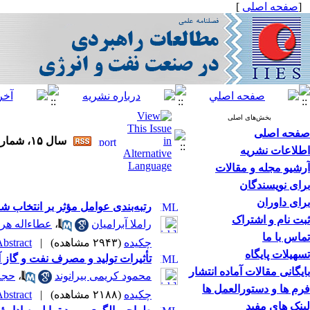
[
صفحه اصلی
]
بخش‌های اصلی
صفحه اصلی
سال ۱۵، شماره ۵۷ - ( ۶-۱۴۰۲ )
اطلاعات نشریه
آرشیو مجله و مقالات
برای نویسندگان
برای داوران
رتبه‌بندی عوامل مؤثر بر انتخاب 
ثبت نام و اشتراک
راملا آبرامیان
،
عطاءاله هر
تماس با ما
چکیده
(۲۹۴۳ مشاهده)
|
bstract |
تسهیلات پایگاه
تأثیرات تولید و مصرف نفت و گاز آ
بایگانی مقالات آماده انتشار
محمود کریمی بیرانوند
،
حجت‌
فرم ها و دستورالعمل ها
چکیده
(۲۱۸۸ مشاهده)
|
bstract |
لینک های مفید