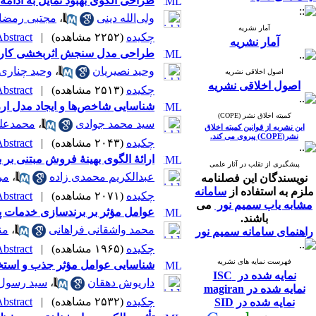
طراحی الگوی بهبود تمایل به ادام
ولی‌الله دینی
،
مجتبی رمضا
آمار نشریه
چکیده
(۲۲۵۲ مشاهده)
|
bstract |
آمار نشریه
طراحی مدل سنجش اثربخشی کارکرد
وحید نصیریان
،
وحید چناری
اصول اخلاقی نشریه
اصول اخلاقی نشریه
چکیده
(۲۵۱۳ مشاهده)
|
bstract |
شناسایی شاخص‌ها و ایجاد مدل ارز
کمیته اخلاق نشر (COPE)
سید محمد جوادی
،
محمدعلی
این نشریه از قوانین کمیته اخلاق
نشر(COPE) پیروی می کند.
چکیده
(۲۰۴۳ مشاهده)
|
bstract |
ارائۀ الگوی بهینۀ فروش مبتنی بر
پیشگیری از تقلب در آثار علمی
عبدالکریم محمدی زاده
،
مر
نویسندگان این فصلنامه
ملزم به استفاده از
سامانه
چکیده
(۲۰۷۱ مشاهده)
|
bstract |
مشابه یاب سمیم نور
می
عوامل مؤثر بر برندسازی خدمات پ
باشند.
محمد واشقانی فراهانی
،
من
راهنمای سامانه سمیم نور
چکیده
(۱۹۶۵ مشاهده)
|
bstract |
فهرست نمایه های نشریه
شناسایی عوامل مؤثر جذب و استخدام ویژۀ کارکنان نسل z
نمایه شده در ISC
داریوش دهقان
،
سید رسول آ
نمایه شده در magiran
چکیده
(۲۵۳۲ مشاهده)
|
bstract |
نمایه شده در SID