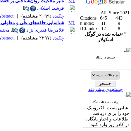
تأثیر مالکیت روان‌شناختی بر حف
فرشید اصلانی
All
Since 2021
چکیده
(۲۰۹۹ مشاهده)
|
bstract |
Citations
645
443
شناسایی حلقه‌های علّی و معلولی
h-index
11
9
i10-index
12
8
غلامرضا قدیری نژاد
،
مجتبی
">نمایه شده در گوگل
چکیده
(۲۲۹۷ مشاهده)
|
bstract |
اسکولار
جستجو در پایگاه
جستجوی پیشرفته
دریافت اطلاعات پایگاه
نشانی پست الکترونیک
خود را برای دریافت
اطلاعات و اخبار پایگاه،
در کادر زیر وارد کنید.