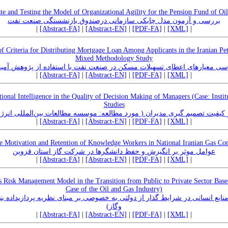
ate and Testing the Model of Organizational Agility for the Pension Fund of Oil
بررسی و آزمون مدل چابکی سازمانی درصندوق بازنشستگی صنعت نفت
|
[Abstract-FA]
|
[Abstract-EN]
|
[PDF-FA]
|
[XML]
|
of Criteria for Distributing Mortgage Loan Among Applicants in the Iranian P
Mixed Methodology Study
سی معیارهای اعطای تسهیلات مسکن در صنعت نفت با استفاده از پژوهش آمیخ
|
[Abstract-FA]
|
[Abstract-EN]
|
[PDF-FA]
|
[XML]
|
onal Intelligence in the Quality of Decision Making of Managers (Case: Instit
Studies
یفیت تصمیم گیری مدیران ( مورد مطالعه: موسسه مطالعات بین‌المللی انر
|
[Abstract-FA]
|
[Abstract-EN]
|
[PDF-FA]
|
[XML]
|
the Motivation and Retention of Knowledge Workers in National Iranian Gas C
عوامل موثر بر انگیزش و حفظ دانشگرها در شرکت گاز استان قزوین
|
[Abstract-FA]
|
[Abstract-EN]
|
[PDF-FA]
|
[XML]
|
 Risk Management Model in the Transition from Public to Private Sector Bas
Case of the Oil and Gas Industry)
ع انسانی در شرایط گذار از دولتی به خصوصی بر مبنای نظریه پردازیداده بن
وگاز)
|
[Abstract-FA]
|
[Abstract-EN]
|
[PDF-FA]
|
[XML]
|