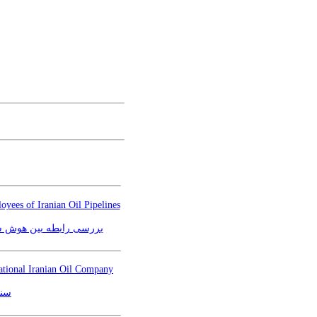
oyees of Iranian Oil Pipelines
بررسی رابطه بین هوش سا
ational Iranian Oil Company
ay"