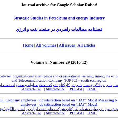
Journal archive for Google Scholar Robot!
Strategic Studies in Petroleum and energy Industry
فصلنامه مطالعات راهبردي در صنعت نفت و انرژي
Home
|
All volumes
|
All issues
|
All articles
Volume 8, Number 29 (2016-12)
p between organizational intelligence and organizational learning among the empl
and Telecommunication Company (IOPTC) – south east region
زمانی و یادگیری سازمانی در کارکنان شرکت خطوط لوله و مخابرات نفت ا
|
[Abstract-FA]
|
[Abstract-EN]
|
[PDF-FA]
|
[XML]
|
 Oil Company employees’ job satisfaction based on “HAY” Model Measuring N
employees’ job satisfaction based on “HAY” Model
سنجش میزان رضایت شغلی کارکنان شرکت ملی نفت ایران بر اساس الگوی"H
|
[Abstract-FA]
|
[Abstract-EN]
|
[PDF-FA]
|
[XML]
|