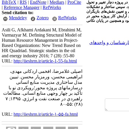
BibTeX
|
RIS
|
EndNote
|
Medlars
|
ProCite
ر پروژه دچار تغییر و تحول
شود. سپس ساختار و تشکیلات
|
Reference Manager
|
RefWorks
 و تعیین نقش‌های بازیگران
Send citation to:
 آرایش کار پروژه محور در
Mendeley
Zotero
RefWorks
 و همچنین در پایان نکاتی
Asili G, Afkhami Ardakani M, Ebrahimi M,
Varmazyar M. Defining Structural Model of
Human Resource Management in Project-
رشناسان و واحدهای
Based Organizations: New Trend Based on
HR Quadriad. Strategic studies in the oil
and energy industry 2016; 7 (28) :55-80
URL:
http://iieshrm.ir/article-1-55-fa.html
اصیلی غلامرضا، افخمی اردکانی مهدی،
ابراهیمی محسن، ورمزیار محسن. تبیین
مدل ساختاری مدیریت منابع انسانی
درسازمانهای پروژه محور؛رویکردی نو با
تأکید بر چهار وجهی منابع انسانی. مطالعات
راهبردي در صنعت نفت و انرژي. ۱۳۹۵; ۷
(۲۸) :۵۵-۸۰
URL:
http://iieshrm.ir/article-۱-۵۵-fa.html