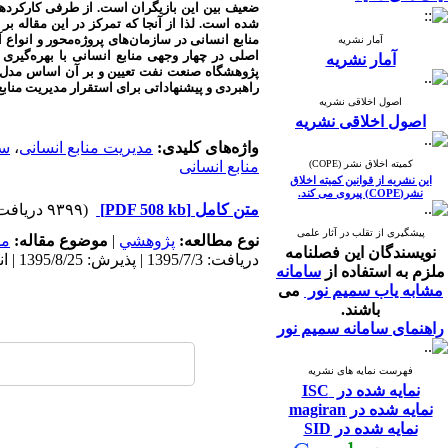
ضعیف بین این بازیگران است. از طرفی کارکردهای
شده است. لذا از آنجا که تمرکز در این مقاله بر
منابع انسانی در سازمان‌های پروژه‌محور و انواع
آمار نشریه
اصلی در چهار وجهی منابع انسانی با بهره‌گیری
آمار نشریه
پژوهشگاه صنعت نفت تعیین و بر آن اساس مدل ساخ
راهبردی و پیشنهاداتی برای استقرار مدیریت منابع
اصول اخلاقی نشریه
اصول اخلاقی نشریه
واژه‌های کلیدی:
مدیریت منابع انسانی
،
سا
کمیته اخلاق نشر (COPE)
منابع انسانی
این نشریه از قوانین کمیته اخلاق
نشر(COPE) پیروی می کند.
متن کامل
[PDF 508 kb]
(۹۳۹۹ دریافت)
پیشگیری از تقلب در آثار علمی
نوع مطالعه:
پژوهشي
|
موضوع مقاله:
مد
نویسندگان این فصلنامه
دریافت: 1395/7/3 | پذیرش: 1395/8/25 | انتشار: 1396/4/13
ملزم به استفاده از
سامانه
مشابه یاب سمیم نور
می
باشند.
راهنمای سامانه سمیم نور
فهرست نمایه های نشریه
نمایه شده در ISC
نمایه شده در magiran
نمایه شده در SID