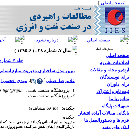
[
صفحه اصلی
]
بخش‌های اصلی
سال ۷، شماره ۲۸ - ( ۶-۱۳۹۵ )
صفحه اصلی
جلد ۷ شماره ۲۸ صفحات ۸۰-۵۵
اطلاعات نشریه
آرشیو مجله و مقالات
تبیین مدل ساختاری مدیریت منابع انسانی 
برای نویسندگان
۱
غلامرضا اصیلی
،
مهدی افخمی ار
برای داوران
۱- پژوهشگاه صنعت نفت ،
siligh@ripi.ir
ثبت نام و اشتراک
۲- پژوهشگاه صنعت نفت
تماس با ما
تسهیلات پایگاه
چکیده:
(۵۸۹۵ مشاهده)
بایگانی مقالات آماده انتشار
چکیده
فرم ها و دستورالعمل ها
مدیریت منابع انسانی یک اقدام جمعی است که از ب
بازیگر کلیدی ایفای نقش‌ می‌کنند: عضو پروژه، مد
لینک های مفید