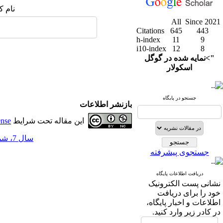
نام ک
All
Since 2021
Citations
645
443
h-index
11
9
i10-index
12
8
">نمایه شده در گوگل
اسکولار
جستجو در پایگاه
بازنشر اطلاعات
این مقاله تحت شرایط
ense
سال 7، شماره 28 - ( 6-1395 )
جستجوی پیشرفته
دریافت اطلاعات پایگاه
نشانی پست الکترونیک
خود را برای دریافت
اطلاعات و اخبار پایگاه،
در کادر زیر وارد کنید.