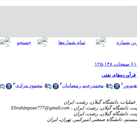
فرآورده‌های نفتی
۳
۳
۲
یم‌پور
،
محمدرحیم رمضانیان
،
محمود مرادی
Ebrahimpour777@gmail.com