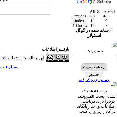
All
Since 2021
Citations
647
445
h-index
11
9
i10-index
12
8
">نمایه شده در گوگل
اسکولار
بازنشر اطلاعات
جستجو در پایگاه
این مقاله تحت شرایط
ense
سال 16، شماره 61 - ( 4-1403 )
جستجوی پیشرفته
دریافت اطلاعات پایگاه
نشانی پست الکترونیک
خود را برای دریافت
اطلاعات و اخبار پایگاه،
در کادر زیر وارد کنید.