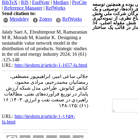
BibTeX
|
RIS
|
EndNote
|
Medlars
|
ProCite
ی بوده و همچنین توسعه
|
Reference Manager
|
RefWorks
داده‌ها، توصیفی و یک
Send citation to:
داده‌بنیاد استفاده شد. در این پژوهش جهت جمع‌آوری داده‌ها، با 15 نفر از خبرگان شرکت ملی پخش
ع نظری، از نمونه‌گیری
Mendeley
Zotero
RefWorks
گلوله‌برفی استفاده شد. از داده‌های به‏دست‏آمده، مدل پژوهش صورت‌بندی شد و درنهایت مدل پارادایمی در قالب شش مقوله اصلی، 34
ار در قالب یک ساختار
Jalaly Saei A, Ebrahimpour M, Ramazanian
M R, Moradi M, Kianfar K. Designing a
sustainable value network model in the
distribution of oil products. Strategic studies
in the oil and energy industry 2024; 16 (61)
:125-148
URL:
http://iieshrm.ir/article-1-1657-fa.html
جلالی ساعی امیر، ابراهیم‌پور مصطفی،
رمضانیان محمدرحیم، مرادی محمود،
کیانفر کیانوش. طراحی مدل شبکه ارزش
پایدار در توزیع فرآورده‌های نفتی. مطالعات
راهبردي در صنعت نفت و انرژي. ۱۴۰۳; ۱۶
(۶۱) :۱۲۵-۱۴۸
URL:
http://iieshrm.ir/article-۱-۱۶۵۷-
fa.html