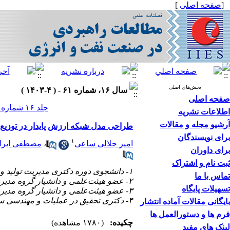
[
صفحه اصلی
]
بخش‌های اصلی
سال ۱۶، شماره ۶۱ - ( ۴-۱۴۰۳ )
صفحه اصلی
جلد ۱۶ شماره ۶۱ صفحات ۱۴۸-۱۲۵
اطلاعات نشریه
آرشیو مجله و مقالات
طراحی مدل شبکه ارزش پایدار در توزیع 
برای نویسندگان
۱
امیر جلالی ساعی
،
مصطفی ابراه
برای داوران
ثبت نام و اشتراک
۱- دانشجوی دوره دکتری مدیریت تولید و عملیات، دانشگاه گیلان، رشت، ایران
تماس با ما
۲- عضو هیئت‌علمی و دانشیار گروه مدیریت، دانشگاه گیلان، رشت، ایران ،
تسهیلات پایگاه
۳- عضو هیئت‌علمی و دانشیار گروه مدیریت، دانشگاه گیلان، رشت، ایران
۴- دکتری تحقیق در عملیات و مهندسی سیستم، دانشگاه صنعتی امیرکبیر، تهران، ایران
بایگانی مقالات آماده انتشار
فرم ها و دستورالعمل ها
چکیده:
(۱۷۸۰ مشاهده)
لینک های مفید