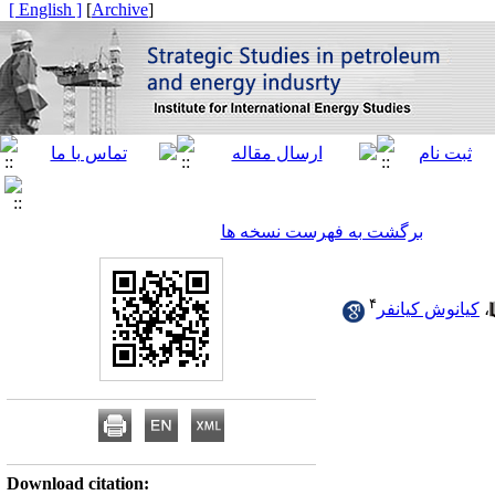
[ English ]
]
Archive
[
برگشت به فهرست نسخه ها
۴
،
کیانوش کیانفر
Download citation: