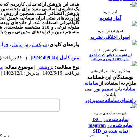
هدف این پژوهش ارائه مدلی کاربردی که به
یک نظریه‌ی اساسی مفید برای متخصصین و 
آمار نشریه
آمار نشریه
فرآورده‌های نفتی ایران مصاحبه عمیق انجا
مقوله فرعی و
218
مشخصه طبقه‌بندی شد. 
اصول اخلاقی نشریه
منسجم تبیین و فرایندهای مدیریتی موردنیا
اصول اخلاقی نشریه
واژه‌های کلیدی:
شبکه ارزش پایدار
،
فرآو
کمیته اخلاق نشر (COPE)
این نشریه از قوانین کمیته اخلاق
متن کامل
[PDF 499 kb]
(۸۲۰ دریافت)
نشر(COPE) پیروی می کند.
نوع مطالعه:
پژوهشي
|
موضوع مقاله:
مد
پیشگیری از تقلب در آثار علمی
دریافت: 1402/6/16 | پذیرش: 1402/12/1 | انتشار: 1403/4/1
نویسندگان این فصلنامه
ملزم به استفاده از
سامانه
مشابه یاب سمیم نور
می
باشند.
راهنمای سامانه سمیم نور
فهرست نمایه های نشریه
نمایه شده در ISC
نمایه شده در magiran
نمایه شده در SID
نام ک