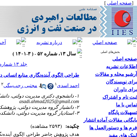
[
صفحه اصلی
]
بخش‌های اصلی
سال ۱۳، شماره ۵۲ - ( ۳-۱۴۰۱ )
صفحه اصلی
جلد ۱۳ شماره ۵۲ صفحات ۱۰۰-۸۱
اطلاعات نشریه
آرشیو مجله و مقالات
طراحی الگوی آینده‌‌نگاری منابع انسانی در 
برای نویسندگان
۲
۱
احمد اسدی
،
مجتبی رجب‌بیگی
برای داوران
۱- دانشجوی دکتری مدیریت دولتی، دانشکده مدیریت و اقتصاد، واحد علوم و تحقیقات، دانشگاه آزاد اسلامی، تهران، ایران ،
ثبت نام و اشتراک
asadi.ahmad2025@gmail.com
تماس با ما
۲- دانشیار گروه مدیریت دولتی، پژوهشکده مطالعات راهبردی و فناوری، مؤسسه مطالعات بینالمللی انرژی، تهران، ایران
تسهیلات پایگاه
۳- استادیار گروه مدیریت دولتی، دانشکده مدیریت، واحد تهران مرکز، دانشگاه آزاد اسلامی، تهران، ایران
بایگانی مقالات آماده انتشار
چکیده:
(۲۵۹۳ مشاهده)
فرم ها و دستورالعمل ها
هدف
‌
پژوهش
حاضر
‌
طراحی
الگوی
‌
آینده‌ن
لینک های مفید