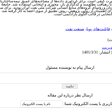
رت
کیفی
است.
برای
گردآوری
‌
داده‌‌‌‌ها
از
مصاحبه‌‌‌‌های
عمیق
نیمه‌ساختاریاف
ا
رهیافت
نظام‌‌مند
و
کد
گذاری
باز،
محوری
و
انتخابی
استفاده
شد.
جامعۀ
آ
نان
و
رؤسای
گروه‌‌‌‌های
منابع
انسانی
شرکت
ملی
نفت
ایران
بودند.
‌
برای
سن
ای
اطمینان
از
روایی
پژوهش،
روش
تطبیق
از سوی
اعضا
به
کار
گرفته
‌
شد.
ن
نتخابی
در
قالب
الگوی
پارادایمی
است.
قابلیت‌‌‌‌های پویا
،
صنعت نفت
يريت
ارسال پیام به نویسنده مسئول
ارسال نظر درباره این مقاله
اربری یا پست الکترونیک شما: