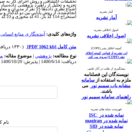
تحقیقات
اکتشافی
و
‌
روش
اجرای
کار
به
صو
تجزیه
و
‌
تحلیل
‌
از
راهبرد
پژوهشی
داده
‌بنیاد
ب
اشباع
نظری
داده‌‌‌‌ها
15
نفر
از
‌
مدیران
و
معاو
آمار نشریه
انجام
‌شده،
از
روش
پایایی
بین
دو
کدگذار
‌
و
‌
بر
استخراج
‌
114 کد
باز‌‌، 41
کد
محوری
و 23
‌
کد
ا
آمار نشریه
اصول اخلاقی نشریه
واژه‌های کلیدی:
آینده‌‌نگاری منابع انسانی
،
اصول اخلاقی نشریه
متن کامل
[PDF 1062 kb]
(۱۳۳۰ دریافت)
کمیته اخلاق نشر (COPE)
این نشریه از قوانین کمیته اخلاق
نوع مطالعه:
پژوهشي
|
موضوع مقاله:
مد
نشر(COPE) پیروی می کند.
دریافت: 1400/6/14 | پذیرش: 1400/10/20 | انتشار: 1401/3/31
پیشگیری از تقلب در آثار علمی
نویسندگان این فصلنامه
ملزم به استفاده از
سامانه
مشابه یاب سمیم نور
می
باشند.
راهنمای سامانه سمیم نور
فهرست نمایه های نشریه
نمایه شده در ISC
نمایه شده در magiran
نام ک
نمایه شده در SID