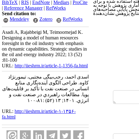
ته
استفاده
شده
و
برای
BibTeX
|
RIS
|
EndNote
|
Medlars
|
ProCite
ماری
پژوهش
با
توجه
به
|
Reference Manager
|
RefWorks
جش
پایایی
مصاحبه‌‌‌‌های
Send citation to:
تایج
پژوهش
نشان‌‌‌دهندۀ
Mendeley
Zotero
RefWorks
Asadi A, Rajabbeigi M, Teimoornejad K.
Designing a model of human resources
foresight in the oil industry with emphasis
on dynamic capabilities. Strategic studies in
the oil and energy industry 2022; 13 (52)
:81-100
URL:
http://iieshrm.ir/article-1-1356-fa.html
اسدی احمد، رجب‌بیگی مجتبی، تیمورنژاد
کاوه. طراحی الگوی آینده‌‌نگاری منابع
انسانی در صنعت نفت با تأکید بر قابلیت‌‌‌‌های
پویا. مطالعات راهبردي در صنعت نفت و
انرژي. ۱۴۰۱; ۱۳ (۵۲) :۸۱-۱۰۰
URL:
http://iieshrm.ir/article-۱-۱۳۵۶-
fa.html