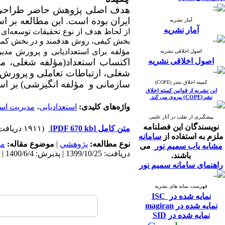
هدف اصلی پژوهش حاضر طراحی م
ایران بوده است. این مطالعه بر 
آمار نشریه
آمار نشریه
از لحاظ هدف از نوع تحقیقات توسعه‌ای 
بخش کیفی، روش هدفمند و در بخش کمی 
مؤلفه برای استعدادیابی و پرورش مدی
اصول اخلاقی نشریه
اصول اخلاقی نشریه
اکتساب استعداد(مؤلفه شغلی، مؤ
شغلی، ارتباطات تعاملی و
پرورش ک
سازمانی و مؤلفه انگیزشی) بر استع
کمیته اخلاق نشر (COPE)
این نشریه از قوانین کمیته اخلاق
نشر(COPE) پیروی می کند.
واژه‌های کلیدی:
استعدادیابی
،
مدیریت است
پیشگیری از تقلب در آثار علمی
نویسندگان این فصلنامه
متن کامل
[PDF 670 kb]
(۱۹۱۱ دریافت)
ملزم به استفاده از
سامانه
نوع مطالعه:
پژوهشي
|
موضوع مقاله:
مد
مشابه یاب سمیم نور
می
دریافت: 1399/10/25 | پذیرش: 1400/6/4 | انتشار: 1400/6/31
باشند.
راهنمای سامانه سمیم نور
فهرست نمایه های نشریه
نمایه شده در ISC
نمایه شده در magiran
نمایه شده در SID