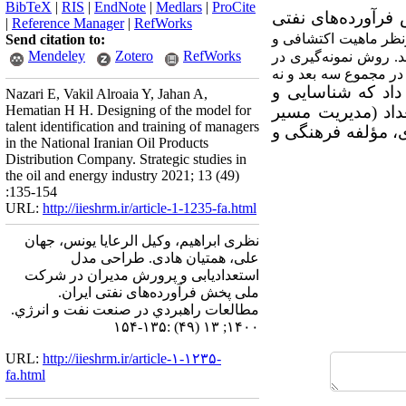
BibTeX
|
RIS
|
EndNote
|
Medlars
|
ProCite
رآورده‌های نفتی
|
Reference Manager
|
RefWorks
نظر ماهیت اکتشافی و
Send citation to:
Mendeley
Zotero
RefWorks
د. روش نمونه‌گیری در
ر مجموع سه بعد و نه
اد که شناسایی و
Nazari E, Vakil Alroaia Y, Jahan A,
داد (مدیریت مسیر
Hematian H H. Designing of the model for
talent identification and training of managers
ی، مؤلفه فرهنگی و
in the National Iranian Oil Products
Distribution Company. Strategic studies in
the oil and energy industry 2021; 13 (49)
:135-154
URL:
http://iieshrm.ir/article-1-1235-fa.html
نظری ابراهیم، وکیل الرعایا یونس، جهان
علی، همتیان هادی. طراحی مدل
استعدادیابی و پرورش مدیران در شرکت
ملی پخش فرآورده‌های نفتی ایران.
مطالعات راهبردي در صنعت نفت و انرژي.
۱۴۰۰; ۱۳ (۴۹) :۱۳۵-۱۵۴
URL:
http://iieshrm.ir/article-۱-۱۲۳۵-
fa.html