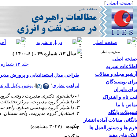
[
صفحه اصلی
]
بخش‌های اصلی
سال ۱۳، شماره ۴۹ - ( ۶-۱۴۰۰ )
صفحه اصلی
جلد ۱۳ شماره ۴۹ صفحات ۱۵۴-۱۳۵
اطلاعات نشریه
آرشیو مجله و مقالات
طراحی مدل استعدادیابی و پرورش مدیرا
برای نویسندگان
۱
ابراهیم نظری
،
یونس وکیل الرعای
برای داوران
۱- دانشجوی دکتری مدیریت دولتی، گروه مدیریت، واحد سمنان، دانشگاه آزاد اسلامی ،
ثبت نام و اشتراک
۲- دانشیار گروه مدیریت، مرکز تحقیقات کارآفرینی، ایده‌پردازی و تجاری‌سازی، واحد سمنان، دانشگاه آزاد اسلامی، سمنان
تماس با ما
۳- دانشیار گروه مهندسی صنایع، واحد سمنان، دانشگاه آزاد اسلامی
تسهیلات پایگاه
۴- استادیار گروه مدیریت، واحد سمنان، دانشگاه آزاد اسلامی، سمنان، ایران
بایگانی مقالات آماده انتشار
چکیده:
(۳۰۲۷ مشاهده)
فرم ها و دستورالعمل ها
لینک های مفید
چکیده