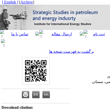
[ English ]
]
Archive
[
برگشت به فهرست نسخه ها
e
Download citation: