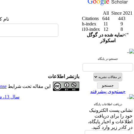
All
Since 2021
Citations
644
443
نام ک
h-index
11
9
i10-index
12
8
">نمایه شده در گوگل
اسکولار
جستجو در پایگاه
بازنشر اطلاعات
این مقاله تحت شرایط
ense
جستجوی پیشرفته
سال 13، شماره 49 - ( 6-1400 )
دریافت اطلاعات پایگاه
نشانی پست الکترونیک
خود را برای دریافت
اطلاعات و اخبار پایگاه،
در کادر زیر وارد کنید.