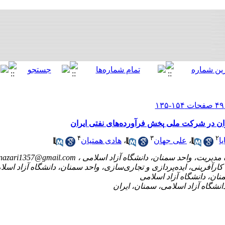
ن در شرکت ملی پخش فرآورده‌های نفتی ایران
۴
۳
۲
ا
،
علی جهان
،
هادی همتیان
nazari1357@gmail.com