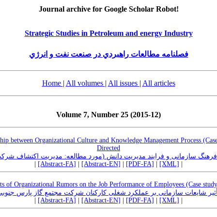
Journal archive for Google Scholar Robot!
Strategic Studies in Petroleum and energy Industry
فصلنامه مطالعات راهبردي در صنعت نفت و انرژي
Home
|
All volumes
|
All issues
|
All articles
Volume 7, Number 25 (2015-12)
nship between Organizational Culture and Knowledge Management Process (Cas
Directed
 فرهنگ سازمانی و فرایند مدیریت دانش (مورد مطالعه: مدیریت اکتشاف شرک
|
[Abstract-FA]
|
[Abstract-EN]
|
[PDF-FA]
|
[XML]
|
ts of Organizational Rumors on the Job Performance of Employees (Case stud
أثیر شایعات سازمانی بر عملکرد شغلی کارکنان شرکت مجتمع گاز پارس جنوبی
|
[Abstract-FA]
|
[Abstract-EN]
|
[PDF-FA]
|
[XML]
|