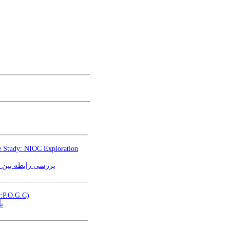
e Study: NIOC Exploration
بررسی رابطه بین)
y:P.O.G.C)
ت