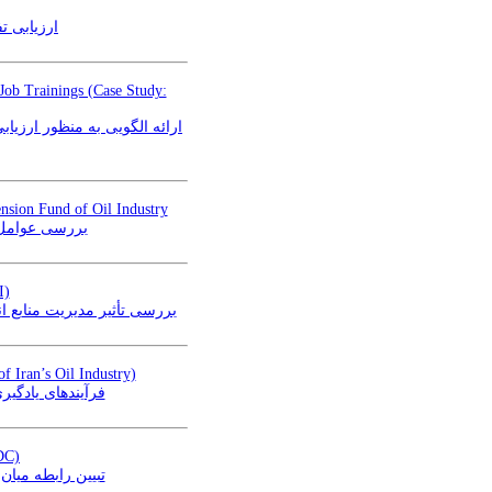
ارزیابی ت
-Job Trainings (Case Study:
ارائه الگویی به منظور ارزی
nsion Fund of Oil Industry
بررسی عوامل 
I)
بررسی تأثیر مدیریت منابع )
f Iran’s Oil Industry)
فرآیندهای یادگ)
PDC)
تبیین رابطه می)