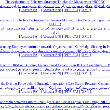
The evaluation of Effective Strategic ThinkingIn Managers of NIORDC
فکر استراتژیک اثر بخش در مدیران شرکت ملی پالایش و پخش فرآورده‌های نف
|
[Abstract-FA]
|
[Abstract-EN]
|
[PDF-FA]
|
[XML]
|
ssment of Effective Factors on Employee’s Motivation for Participating in In
I.O.T.C)
ابی عوامل موثر برانگیزش کارکنان جهت شرکت در دوره‌های آموزشی ضمن خدم
ایران
|
[Abstract-FA]
|
[Abstract-EN]
|
[PDF-FA]
|
[XML]
|
nfluencing Employees Attitudes towards Organizational Knowledge Sharing In Pe
موثر بر نگرش کارکنان نسبت به تسهیم دانش سازمانی در صندوق بازنشست
|
[Abstract-FA]
|
[Abstract-EN]
|
[PDF-FA]
|
[XML]
|
ffect of HRM on Building Technological Capability in RTOs (Case Study: RIP
انسانی بر ایجاد توانمندی فناورانه در سازمان‌های پژوهش و فناوری (مطالعه
|
[Abstract-FA]
|
[Abstract-EN]
|
[PDF-FA]
|
[XML]
|
 the Driving Force behind Strategic Innovation (Case Study: Research Centers o
یری به‌عنوان موتورمحرکه‌ی نوآوری استراتژیک (مورد مطالعه: مراکز پژوهشی 
|
[Abstract-FA]
|
[Abstract-EN]
|
[PDF-FA]
|
[XML]
|
ationship between Cultural Intelligence and Social Capital (Case Study: NIO
ان هوش فرهنگی کارکنان وسرمایه اجتماعی (مورد مطالعه: شرکت ملّی پخش فر