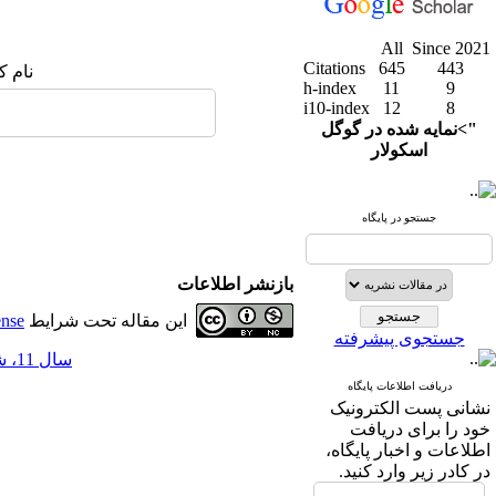
All
Since 2021
Citations
645
443
نام ک
h-index
11
9
i10-index
12
8
">نمایه شده در گوگل
اسکولار
جستجو در پایگاه
بازنشر اطلاعات
این مقاله تحت شرایط
ense
جستجوی پیشرفته
سال 11، شماره 44 - ( 6-1399 )
دریافت اطلاعات پایگاه
نشانی پست الکترونیک
خود را برای دریافت
اطلاعات و اخبار پایگاه،
در کادر زیر وارد کنید.