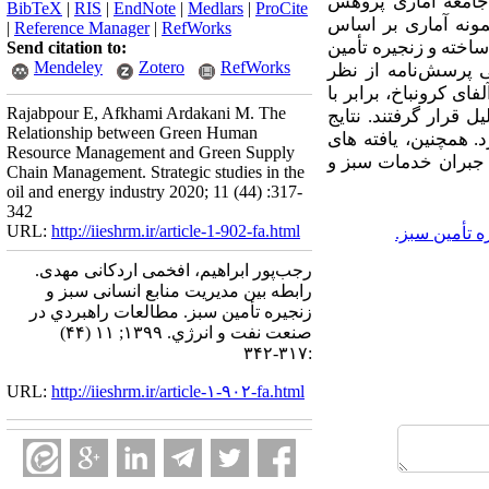
جامعه آماری پژوهش
BibTeX
|
RIS
|
EndNote
|
Medlars
|
ProCite
 و نمونه آماری بر اساس
|
Reference Manager
|
RefWorks
قق‌ساخته و زنجیره تأمین
Send citation to:
Mendeley
Zotero
RefWorks
 لیکرت بود. روایی پرسش‌نامه از نظر
ی کرونباخ، برابر با
Rajabpour E, Afkhami Ardakani M. The
ل قرار گرفتند. نتایج
Relationship between Green Human
 همچنین، یافته­ های
Resource Management and Green Supply
 جبران خدمات سبز و
Chain Management. Strategic studies in the
oil and energy industry 2020; 11 (44) :317-
342
URL:
http://iieshrm.ir/article-1-902-fa.html
ه تأمین سبز.
رجب‌پور ابراهیم، افخمی اردکانی مهدی.
رابطه بین مدیریت منابع انسانی سبز و
زنجیره تأمین سبز. مطالعات راهبردي در
صنعت نفت و انرژي. ۱۳۹۹; ۱۱ (۴۴)
:۳۱۷-۳۴۲
URL:
http://iieshrm.ir/article-۱-۹۰۲-fa.html