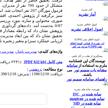
گرفت. تحقیق حاضر از نظر هدف، کار
متشکل از حدود 700 
آمار نشریه
فرمول مورگان 207 نفر 
آمار نشریه
صوری، محتوایی و سازه، مورد بررسی قر
اصول اخلاقی نشریه
0/87 به‌دست آمد. داده‌های گردآوری شده با استفاده از نرم‌افزارهای آماری
اصول اخلاقی نشریه
پژوهش نشان داد که رابطه معنادار قو
تحقیق نشان داد که بین ابعاد مدیریت
کمیته اخلاق نشر (COPE)
ارزیابی عملکرد سبز) و متغیر زنجیره ت
این نشریه از قوانین کمیته اخلاق
نشر(COPE) پیروی می کند.
واژه‌های کلیدی:
مدیریت پایدار
،
مدیریت س
پیشگیری از تقلب در آثار علمی
نویسندگان این فصلنامه
متن کامل
[PDF 632 kb]
(۲۲۳۱ دریافت)
ملزم به استفاده از
سامانه
نوع مطالعه:
پژوهشي
|
مشابه یاب سمیم نور
می
دریافت: 1398/12/18 | پذیرش: 1398/12/18 | انتشار: 1398/12/18
باشند.
راهنمای سامانه سمیم نور
فهرست نمایه های نشریه
نمایه شده در ISC
نمایه شده در magiran
نمایه شده در SID