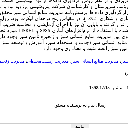
بردی و از نظر روش گردآوری داده‌ها از نوع پیمایشی است. 
نفر از مدیران، رؤسا، سرپرستان و کارشناسان شرکت پتروشیمی برزویه بود
انتخاب شد. ابزار گردآوری داده­ ها، پرسش‌نامه مدیریت منابع انسانیِ سبز مح
سبز برگرفته از پژوهش احمدی، افشاری و شکاری (1392)، در مقیاس پنج درجه‌ای
ار گرفته و پایایی آن نیز با اجرای آزمایشی و محاسبه ضریب آلفا
و
مورد تحلی
LISREL
SPSS
ی بین مدیریت منابع انسانی سبز و زنجیره تأمین سبز وجود دارد.
 منابع انسانیِ سبز (جذب و استخدام سبز، آموزش و توسعه سبز،
أمین سبز رابطه مثبت و معناداری وجود دارد.
بز
،
مدیریت منابع انسانی سبز
،
مدیریت زیست‌محیطی
،
مدیریت زنجیر
ارسال پیام به نویسنده مسئول