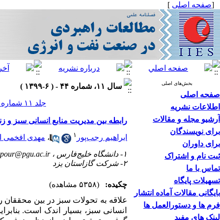
[
صفحه اصلی
]
بخش‌های اصلی
سال ۱۱، شماره ۴۴ - ( ۶-۱۳۹۹ )
صفحه اصلی
جلد ۱۱ شماره ۴۴ صفحات ۳۴۲-۳۱۷
اطلاعات نشریه
آرشیو مجله و مقالات
رابطه بین مدیریت منابع انسانی سبز و زن
برای نویسندگان
۱
ابراهیم رجب‌پور
،
مهدی افخمی ا
برای داوران
۱- دانشگاه خلیج‌فارس ،
pour@pgu.ac.ir
ثبت نام و اشتراک
۲- شرکت گازاستان یزد
تماس با ما
تسهیلات پایگاه
چکیده:
(۵۳۵۸ مشاهده)
بایگانی مقالات آماده انتشار
علاقه به تحولات سبز در بین محققان ر
فرم ها و دستورالعمل ها
انسانی سبز، بسیار اندک است. بنابرا
لینک های مفید