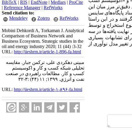
ر» و «اکوسیستم کسب
BibTeX
|
RIS
|
EndNote
|
Medlars
|
ProCite
قیق‌تر مرز میان این
|
Reference Manager
|
RefWorks
اد پایگاه‌های ساینس
Send citation to:
Mendeley
Zotero
RefWorks
ی تحلیلی-اسنادی قرار گرفتند و در این راستا
وضوع استخراج و توسط
Mobini Dehkordi A, Torkaman J. Analytical
هایت یافته‌ها در سه
Comparison of Business Network and
ارای تشابهات بسیاری
Business Ecosystem. Strategic studies in the
تغییر مدل نوآوری از
oil and energy industry 2020; 11 (44) :3-32
URL:
http://iieshrm.ir/article-1-896-fa.html
مبینی دهکردی علی، ترکمن جبار. مقایسه
تحلیلی شبکه کسب و کار و اکوسیستم
کسب و کار. مطالعات راهبردي در صنعت
نفت و انرژي. ۱۳۹۹; ۱۱ (۴۴) :۳-۳۲
URL:
http://iieshrm.ir/article-۱-۸۹۶-fa.html