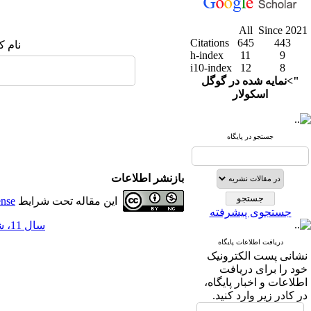
All
Since 2021
Citations
645
443
نام ک
h-index
11
9
i10-index
12
8
">نمایه شده در گوگل
اسکولار
جستجو در پایگاه
بازنشر اطلاعات
این مقاله تحت شرایط
ense
جستجوی پیشرفته
سال 11، شماره 44 - ( 6-1399 )
دریافت اطلاعات پایگاه
نشانی پست الکترونیک
خود را برای دریافت
اطلاعات و اخبار پایگاه،
در کادر زیر وارد کنید.