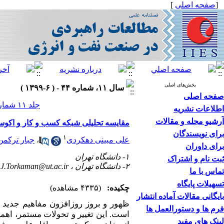
[
صفحه اصلی
]
بخش‌های اصلی
سال ۱۱، شماره ۴۴ - ( ۶-۱۳۹۹ )
صفحه اصلی
جلد ۱۱ شماره ۴۴ صفحات ۳۲-۳
اطلاعات نشریه
آرشیو مجله و مقالات
مقایسه تحلیلی شبکه کسب و کار و اکو
برای نویسندگان
۱
علی مبینی دهکردی
،
جبار ترکمن
برای داوران
۱- دانشگاه تهران
ثبت نام و اشتراک
۲- دانشگاه تهران ،
J.Torkaman@ut.ac.ir
تماس با ما
تسهیلات پایگاه
چکیده:
(۴۳۳۵ مشاهده)
بایگانی مقالات آماده انتشار
ظهور و بروز روزافزون مفاهیم جدید 
فرم ها و دستورالعمل ها
است. این تغییر و تحولات مستمر، اهم
لینک های مفید