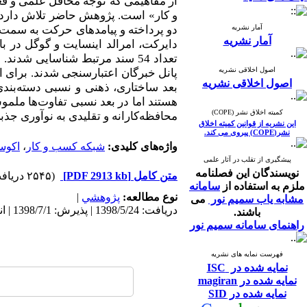
از مفاهیمی که توجه محافل علمی و ف
و کار» است. پژوهش حاضر تلاش دارد تا
آمار نشریه
دو پرداخته و پیامدهای حرکت به سمت 
آمار نشریه
تعداد 54 سند مرتبط شناسایی 
اصول اخلاقی نشریه
پانل خبرگان اعتبارسنجی شدند. برای ا
اصول اخلاقی نشریه
بعد ساختاری، ذهنی و نسبی دسته‌بندی
هستند اما در بعد نسبی تفاوت‌ها ملم
کمیته اخلاق نشر (COPE)
محافظه‌کارانه و تقلیدی به نوآوری جذ
این نشریه از قوانین کمیته اخلاق
نشر(COPE) پیروی می کند.
واژه‌های کلیدی:
شبکه کسب و کار
،
اکوس
پیشگیری از تقلب در آثار علمی
نویسندگان این فصلنامه
متن کامل
[PDF 2913 kb]
(۲۵۴۵ دریافت)
ملزم به استفاده از
سامانه
نوع مطالعه:
پژوهشي
|
مشابه یاب سمیم نور
می
دریافت: 1398/5/24 | پذیرش: 1398/7/1 | انتشار: 1399/2/6
باشند.
راهنمای سامانه سمیم نور
فهرست نمایه های نشریه
نمایه شده در ISC
نمایه شده در magiran
نمایه شده در SID