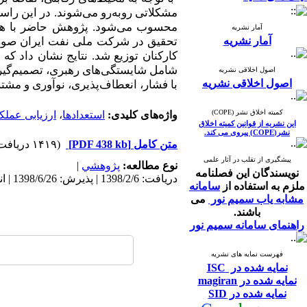
مشکلاتی روبه‌رو می‌شوند. در این را
محسوب می‌شود. پژوهش حاضر با هدف 
آمار نشریه
آمار نشریه
تحقیق در
شرکت ملی نفت ایران
کارکنان توزیع شد. نتایج نشان داد ک
شامل شایستگی‌های رهبری، تصمیم‌‌گیری
اصول اخلاقی نشریه
اصول اخلاقی نشریه
با فشار، انعطاف‌پذیری، نوآوری و مشت
کمیته اخلاق نشر (COPE)
واژه‌های کلیدی:
استعدادها
،
ارزیابی عملک
این نشریه از قوانین کمیته اخلاق
نشر(COPE) پیروی می کند.
متن کامل
[PDF 438 kb]
(۱۴۱۹ دریافت)
پیشگیری از تقلب در آثار علمی
نوع مطالعه:
پژوهشي
|
نویسندگان این فصلنامه
دریافت: 1398/2/6 | پذیرش: 1398/6/26 | انتشار: 1399/2/6
ملزم به استفاده از
سامانه
مشابه یاب سمیم نور
می
باشند.
راهنمای سامانه سمیم نور
فهرست نمایه های نشریه
نمایه شده در ISC
نمایه شده در magiran
نمایه شده در SID