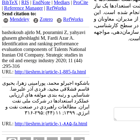
BibTeX
|
RIS
|
EndNote
|
Medlars
|
ProCite
ت استعدادها یک نیاز
|
Reference Manager
|
RefWorks
انجام شده است. این
Send citation to:
زار گردآوری داده‌ها پرسشنامه بود که بین 223 نفر از مدیران، معاونان و
Mendeley
Zotero
RefWorks
هم در سطح کارشناسی،
 سازمان‌دهی، مواجهه
bashokouh ajirlo M, pouramini Z, yahyavi
ghasem gheshlaghi M, Fardi Azar A.
 است.
Identification and ranking performance
evaluation components of Talents National
Iranian Oil Company. Strategic studies in
the oil and energy industry 2020; 11 (44)
:295-316
URL:
http://iieshrm.ir/article-1-885-fa.html
باشکوه اجیرلو محمد، پورامینی زهرا، یحیوی
قاسم قشلاقی مجید، فردی آذر علیرضا.
شناسایی و رتبه بندی مولفه های ارزیابی
عملکرد استعدادها در شرکت ملی نفت
ایران. مطالعات راهبردي در صنعت نفت و
انرژي. ۱۳۹۹; ۱۱ (۴۴) :۲۹۵-۳۱۶
URL:
http://iieshrm.ir/article-۱-۸۸۵-fa.html