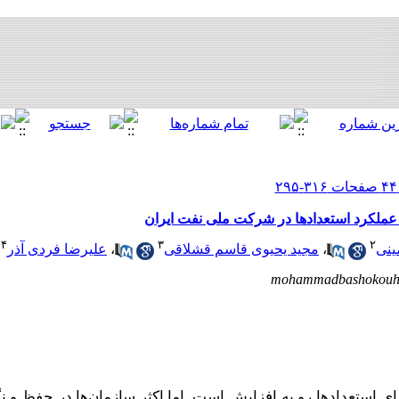
 عملکرد استعدادها در شرکت ملی نفت ایران
۴
۳
۲
ینی
،
مجید یحیوی قاسم قشلاقی
،
علیرضا فردی آذر
mohammadbashokouh
رای استعدادها رو به افزایش است. اما اکثر سازمان
ها در حفظ و ن