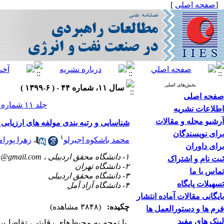
[
صفحه اصلی
]
بخش‌های اصلی
سال ۱۱، شماره ۴۴ - ( ۶-۱۳۹۹ )
صفحه اصلی
جلد ۱۱ شماره ۴۴ صفحات ۳۱۶-۲۹۵
اطلاعات نشریه
آرشیو مجله و مقالات
شناسایی و رتبه بندی مولفه های ارزیابی
برای نویسندگان
۱
محمد باشکوه اجیرلو
،
زهرا پورام
برای داوران
۱- دانشگاه محقق اردبیلی ،
@gmail.com
ثبت نام و اشتراک
۲- دانشگاه تهران
تماس با ما
۳- دانشگاه محقق اردبیلی
تسهیلات پایگاه
۴- دانشگاه آزاد آمل
بایگانی مقالات آماده انتشار
چکیده:
(۳۸۴۸ مشاهده)
فرم ها و دستورالعمل ها
لینک های مفید
با توجه به محیط
های رقابتی، تقاضا ب