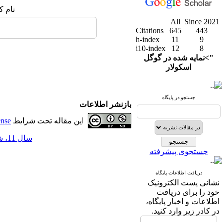
نام ک
All
Since 2021
Citations
645
443
h-index
11
9
i10-index
12
8
">نمایه شده در گوگل
اسکولار
جستجو در پایگاه
بازنشر اطلاعات
این مقاله تحت شرایط
ense
سال 11، شماره 44 - ( 6-1399 )
جستجوی پیشرفته
دریافت اطلاعات پایگاه
نشانی پست الکترونیک
خود را برای دریافت
اطلاعات و اخبار پایگاه،
در کادر زیر وارد کنید.