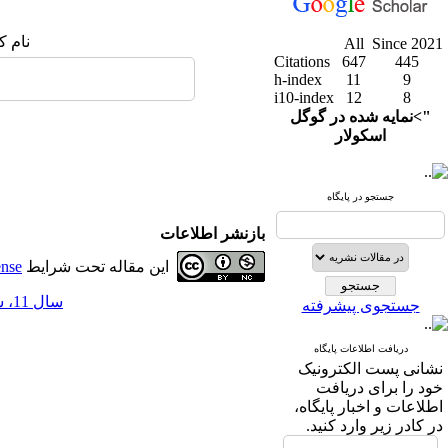
نام ک
All
Since 2021
Citations
647
445
h-index
11
9
i10-index
12
8
">نمایه شده در گوگل
اسکولار
جستجو در پایگاه
بازنشر اطلاعات
این مقاله تحت شرایط
ense
سال 11، شماره 42 - ( 12-1398 )
جستجوی پیشرفته
دریافت اطلاعات پایگاه
نشانی پست الکترونیک
خود را برای دریافت
اطلاعات و اخبار پایگاه،
در کادر زیر وارد کنید.