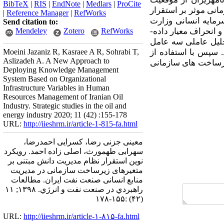
BibTeX
|
RIS
|
EndNote
|
Medlars
|
ProCite
مانی موثر بر استقرار
|
Reference Manager
|
RefWorks
مایه­ انسانی وزارت
Send citation to:
 انحراف معیار داده­
RefWorks
Zotero
Mendeley
یل عاملی
سه عامل
.
سپس با استفاده از
Moeini Jazaniz R, Kasraee A R, Sohrabi T,
Aslizadeh A. A New Approach to
یرساخت­ های سازمانی
Deploying Knowledge Management
System Based on Organizational
Infrastructure Variables in Human
Resources Management of Iranian Oil
Industry. Strategic studies in the oil and
energy industry 2020; 11 (42) :155-178
URL:
http://iieshrm.ir/article-1-815-fa.html
معینی جزنی رضا، کسرایی احمدرضا،
سهرابی طهمورث، اصلی زاده احمد. رویکرد
نوین استقرار نظام مدیریت دانش مبتنی بر
متغیرهای زیرساخت‌ سازمانی در مدیریت
منابع انسانی صنعت نفت ایران. مطالعات
راهبردي در صنعت نفت و انرژي. ۱۳۹۸; ۱۱
(۴۲) :۱۵۵-۱۷۸
URL:
http://iieshrm.ir/article-۱-۸۱۵-fa.html