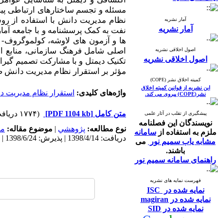
مسئله و تجسم ساختارهای ارتباطی پی
نظام مدیریت دانش
با استفاده از ر
آمار نشریه
آمار نشریه
نفت
به کمک پرسشنامه و با
جامعه آما
ها و آزمون­ های لاوشه، کولموگروف- 
اصلی شامل فرهنگ سازمانی، منابع انسانی و ساختار ساز
اصول اخلاقی نشریه
اصول اخلاقی نشریه
تکنیک دیمتل و با مشارکت تصمیم ­گیرا
مؤثر بر استقرار نظام مدیریت دانش 
کمیته اخلاق نشر (COPE)
این نشریه از قوانین کمیته اخلاق
واژه‌های کلیدی:
استقرار نظام مدیریت د
نشر(COPE) پیروی می کند.
متن کامل
[PDF 1104 kb]
(۱۷۷۴ دریافت)
پیشگیری از تقلب در آثار علمی
نویسندگان این فصلنامه
نوع مطالعه:
پژوهشي
|
موضوع مقاله:
مد
ملزم به استفاده از
سامانه
دریافت: 1398/4/14 | پذیرش: 1398/6/24 | انتشار: 1398/9/16
مشابه یاب سمیم نور
می
باشند.
راهنمای سامانه سمیم نور
فهرست نمایه های نشریه
نمایه شده در ISC
نمایه شده در magiran
نمایه شده در SID