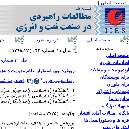
[
صفحه اصلی
]
بخش‌های اصلی
سال ۱۱، شماره ۴۲ - ( ۱۲-۱۳۹۸ )
صفحه اصلی
جلد ۱۱ شماره ۴۲ صفحات ۱۷۸-۱۵۵
اطلاعات نشریه
آرشیو مجله و مقالات
رویکرد نوین استقرار نظام مدیریت دانش
برای نویسندگان
۱
رضا معینی جزنی
،
احمدرضا کسر
برای داوران
۱- دانشگاه آزاد اسلامی واحد تهران مرکزی
ثبت نام و اشتراک
۲- دانشگاه آزاد اسلامی واحد تهران مرکزی ،
تماس با ما
۳- دانشگاه آزاد اسلامی واحد یادگار امام خمینی
تسهیلات پایگاه
بایگانی مقالات آماده انتشار
چکیده:
(۳۷۴۵ مشاهده)
فرم ها و دستورالعمل ها
پژوهش حاضر با هدف ساختاردهی مسئله
لینک های مفید
اکتشافی و دیمتل به
شناسایی عوامل 