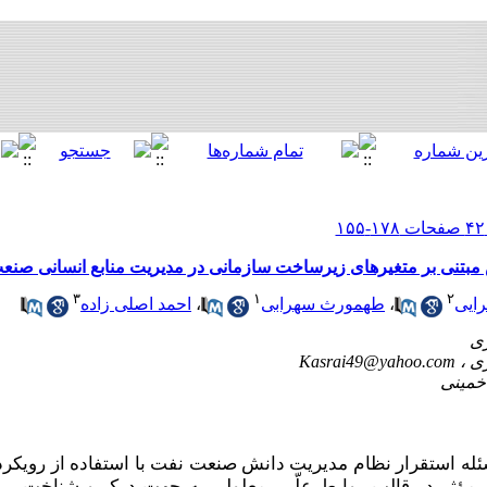
 مبتنی بر متغیرهای زیرساخت‌ سازمانی در مدیریت منابع انسانی صنع
۳
۱
۲
ایی
،
طهمورث سهرابی
،
احمد اصلی زاده
Kasrai49@yahoo.com
 استقرار نظام مدیریت دانش صنعت نفت با استفاده از رویکرد 
مؤثر در قالب روابط علّی- معلولی به جهت درک و شناخت برنا