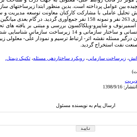
چیده بین عوامل پرداخته است. بدین منظور
ابتدا زیرساخت­های ساز
وش تحلیل عاملی با مشارکت کارکنان
معاونت توسعه مدیریت و سر
ری
263
نفر و نمونه 158 نفر
جمع‌آوری گردید. در گام بعدی میانگین و
اسمیرنوف و شاپیرو-ویلکاکسون بررسی و مبتنی بر یافته ­های
تحل
مانی و 14 زیرساخت سازمانی شناسایی شد
ن درگیر مسئله نقشه اثر- ارتباط ترسیم و نمودار علّی- معلولی ز
صنعت نفت استخراج گردید.
انش
،
زیرساخت‌ سازمانی
،
رویکرد ساختاردهی مسئله
،
تکنیک دیمتل.
يريت
ارسال پیام به نویسنده مسئول