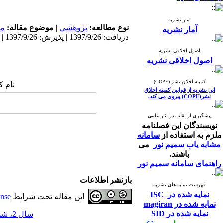
آمار نشریه
نوع مطالعه:
پژوهشي
|
موضوع مقاله:
مد
آمار نشریه
دریافت: 1397/9/26 | پذیرش: 1397/9/26 | انتشار: 1397/9/26
اصول اخلاقی نشریه
اصول اخلاقی نشریه
کمیته اخلاق نشر (COPE)
نام ک
این نشریه از قوانین کمیته اخلاق
نشر(COPE) پیروی می کند.
پیشگیری از تقلب در آثار علمی
نویسندگان این فصلنامه
ملزم به استفاده از
سامانه
مشابه یاب سمیم نور
می
باشند.
راهنمای سامانه سمیم نور
بازنشر اطلاعات
فهرست نمایه های نشریه
نمایه شده در ISC
این مقاله تحت شرایط
ense
نمایه شده در magiran
نمایه شده در SID
سال 2، شماره 6 - ( 12-1389 )