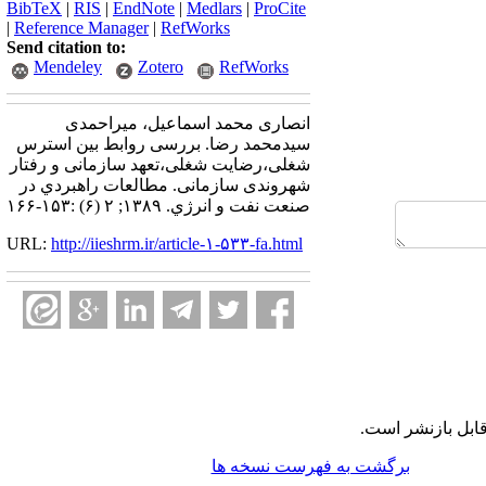
BibTeX
|
RIS
|
EndNote
|
Medlars
|
ProCite
|
Reference Manager
|
RefWorks
Send citation to:
Mendeley
Zotero
RefWorks
انصاری محمد اسماعیل، میراحمدی
سیدمحمد رضا. بررسی روابط بین استرس
شغلی،رضایت شغلی،تعهد سازمانی و رفتار
شهروندی سازمانی. مطالعات راهبردي در
صنعت نفت و انرژي. ۱۳۸۹; ۲ (۶) :۱۵۳-۱۶۶
URL:
http://iieshrm.ir/article-۱-۵۳۳-fa.html
ابل بازنشر است.
برگشت به فهرست نسخه ها