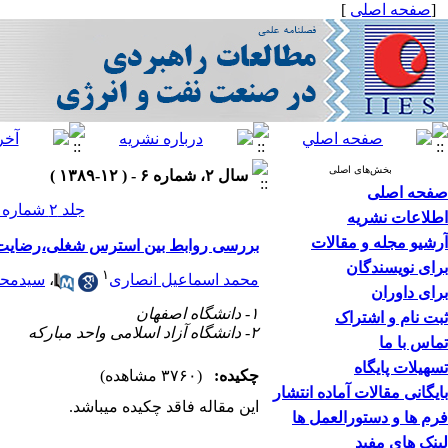
[
صفحه اصلی
]
بخش‌های اصلی
سال ۲، شماره ۶ - ( ۱۲-۱۳۸۹ )
صفحه اصلی
جلد ۲ شماره ۶ صفحات ۱۶۶-۱۵۳
اطلاعات نشریه
آرشیو مجله و مقالات
بررسی روابط بین استرس شغلی،رضایت ش
برای نویسندگان
۱
محمد اسماعیل انصاری
،
سیدمحم
برای داوران
۱- دانشگاه اصفهان
ثبت نام و اشتراک
۲- دانشگاه آزاد اسلامی واحد مبارکه
تماس با ما
تسهیلات پایگاه
چکیده:
(۳۷۶۰ مشاهده)
بایگانی مقالات آماده انتشار
این مقاله فاقد چکیده می​باشد.
فرم ها و دستورالعمل ها
لینک های مفید