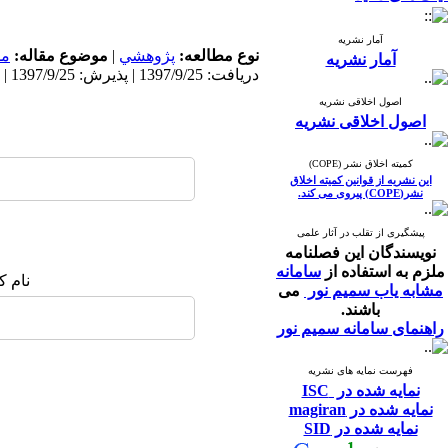
آمار نشریه
نوع مطالعه:
پژوهشي
|
موضوع مقاله:
مد
آمار نشریه
دریافت: 1397/9/25 | پذیرش: 1397/9/25 | انتشار: 1397/9/25
اصول اخلاقی نشریه
اصول اخلاقی نشریه
کمیته اخلاق نشر (COPE)
این نشریه از قوانین کمیته اخلاق
نشر(COPE) پیروی می کند.
پیشگیری از تقلب در آثار علمی
نویسندگان این فصلنامه
ملزم به استفاده از
سامانه
نام ک
مشابه یاب سمیم نور
می
باشند.
راهنمای سامانه سمیم نور
فهرست نمایه های نشریه
نمایه شده در ISC
نمایه شده در magiran
نمایه شده در SID