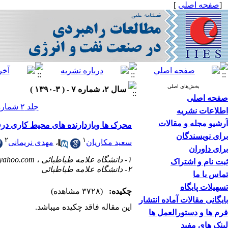
[
صفحه اصلی
]
بخش‌های اصلی
سال ۲، شماره ۷ - ( ۳-۱۳۹۰ )
صفحه اصلی
جلد ۲ شماره ۷ صفحات ۷۰-۵۵
اطلاعات نشریه
آرشیو مجله و مقالات
محرک ها وبازدارنده های محیط کاری در
برای نویسندگان
۲
۱
سعید مکاریان
،
مهدی نریمانی
برای داوران
۱- دانشگاه علامه طباطبائی ،
yahoo.com
ثبت نام و اشتراک
۲- دانشگاه علامه طباطبائی
تماس با ما
تسهیلات پایگاه
چکیده:
(۳۷۲۸ مشاهده)
بایگانی مقالات آماده انتشار
این مقاله فاقد چکیده می​باشد.
فرم ها و دستورالعمل ها
لینک های مفید