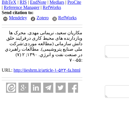
BibTeX
|
RIS
|
EndNote
|
Medlars
|
ProCite
|
Reference Manager
|
RefWorks
Send citation to:
Mendeley
Zotero
RefWorks
مکاریان سعید، نریمانی مهدی. محرک ها
وبازدارنده های محیط کاری درفرایند خلق
دانش سازمانی (مطالعه موردی:شرکت
ملی صنایع پتروشیمی). مطالعات راهبردي
در صنعت نفت و انرژي. ۱۳۹۰; ۲ (۷)
:۵۵-۷۰
URL:
http://iieshrm.ir/article-۱-۵۲۲-fa.html