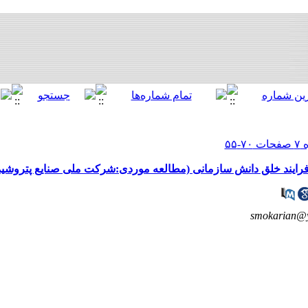
فرایند خلق دانش سازمانی (مطالعه موردی:شرکت ملی صنایع پتروشی
smokarian@