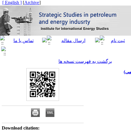
[ English ]
]
Archive
[
برگشت به فهرست نسخه ها
می)
Download citation: