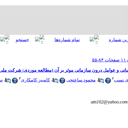
نی و عوامل درون سازمانی موثر بر آن (مطالعه موردی: شرکت ملی 
۳
۲
ری نسب
،
محمود ساعتچی
،
کامبیز کامکاری
،
سی
atn102@yahoo.com