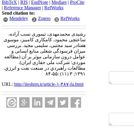
BibTeX
|
RIS
|
EndNote
|
Medlars
|
ProCite
|
Reference Manager
|
RefWorks
Send citation to:
Mendeley
Zotero
RefWorks
رشیدی محمدمهدی، تیموری نسب آزاده،
ساعتچی محمود، کامکاری کامبیز، موسوی
هفتادر سید مجتبی، سلیمی مجید. بررسی
میزان فرسودگی شغلی منابع انسانی و
عوامل درون سازمانی موثر بر آن (مطالعه
موردی: شرکت ملی حفاری ایران).
مطالعات راهبردي در صنعت نفت و انرژي.
۱۳۹۱; ۳ (۱۱) :۵۵-۸۴
URL:
http://iieshrm.ir/article-۱-۴۸۷-fa.html