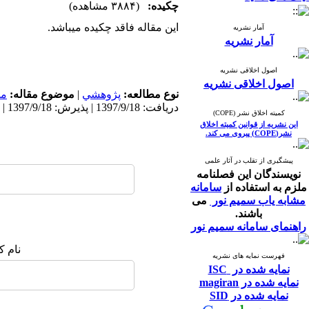
چکیده:
(۳۸۸۴ مشاهده)
این مقاله فاقد چکیده می​باشد.
آمار نشریه
آمار نشریه
اصول اخلاقی نشریه
اصول اخلاقی نشریه
نوع مطالعه:
پژوهشي
|
موضوع مقاله:
مد
دریافت: 1397/9/18 | پذیرش: 1397/9/18 | انتشار: 1397/9/18
کمیته اخلاق نشر (COPE)
این نشریه از قوانین کمیته اخلاق
نشر(COPE) پیروی می کند.
پیشگیری از تقلب در آثار علمی
نویسندگان این فصلنامه
ملزم به استفاده از
سامانه
مشابه یاب سمیم نور
می
باشند.
راهنمای سامانه سمیم نور
نام ک
فهرست نمایه های نشریه
نمایه شده در ISC
نمایه شده در magiran
نمایه شده در SID