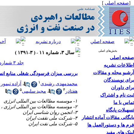
[
صفحه اصلی
]
بخش‌های اصلی
سال ۳، شماره ۱۱ - ( ۳-۱۳۹۱ )
صفحه اصلی
جلد ۳ شماره ۱۱ صفحات ۸۴-۵۵
اطلاعات نشریه
آرشیو مجله و مقالات
بررسی میزان فرسودگی شغلی منابع انسا
برای نویسندگان
۱
محمدمهدی رشیدی
،
آزاده تیمو
برای داوران
۵
۴
هفتادر
،
مجید سلیمی
ثبت نام و اشتراک
۱- موسسه مطالعات بین المللی انرژی
تماس با ما
۲- موسسه مطالعات بین المللی انرژی ،
تسهیلات پایگاه
۳- انجمن روان شناسی ایران
بایگانی مقالات آماده انتشار
۴- شرکت ملی نقفت ایران
۵- شرکت ملی نفت ایران
فرم ها و دستورالعمل ها
لینک های مفید