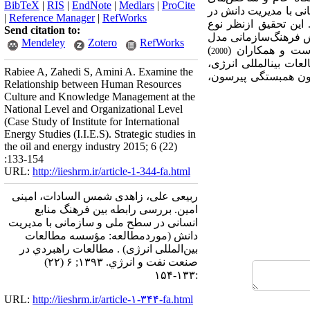
BibTeX
|
RIS
|
EndNote
|
Medlars
|
ProCite
نی با مدیریت دانش در
|
Reference Manager
|
RefWorks
این تحقیق ازنظر نوع
Send citation to:
جش فرهنگ‌سازمانی مدل
Mendeley
Zotero
RefWorks
ست و همکاران (
)
2000
شناسان مؤسسه مطالعات بین‏المللی انرژی،
Rabiee A, Zahedi S, Amini A. Examine the
مون همبستگی پیرسون،
Relationship between Human Resources
Culture and Knowledge Management at the
National Level and Organizational Level
(Case Study of Institute for International
Energy Studies (I.I.E.S). Strategic studies in
the oil and energy industry 2015; 6 (22)
:133-154
URL:
http://iieshrm.ir/article-1-344-fa.html
ربیعی علی، زاهدی شمس السادات، امینی
امین. بررسی رابطه بین فرهنگ منابع
انسانی در سطح ملی و سازمانی با مدیریت
دانش (موردمطالعه: مؤسسه مطالعات
بین‌المللی انرژی) . مطالعات راهبردي در
صنعت نفت و انرژي. ۱۳۹۳; ۶ (۲۲)
:۱۳۳-۱۵۴
URL:
http://iieshrm.ir/article-۱-۳۴۴-fa.html