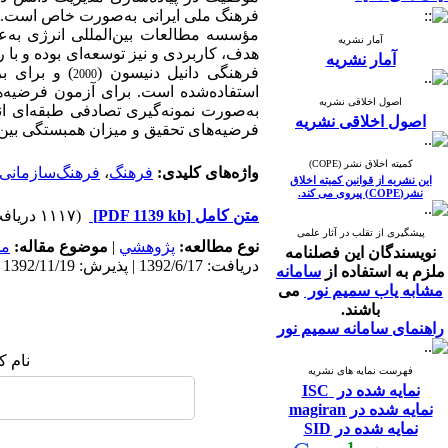
فرهنگ ملی ایرانی به‌صورت خاص است. تح
مؤسسه مطالعات بین‌المللی انرژی به‌ع
آمار نشریه
هدف، کاربردی و نیز توسعه‌ای بوده و ب
آمار نشریه
فرهنگی دانیل دنیسون (
) و برای ب
2000
اصول اخلاقی نشریه
به‌صورت نمونه‌گیری تصادفی طبقه‌ای ا
اصول اخلاقی نشریه
فرضیه‌های تحقیق و میزان همبستگی بین 
کمیته اخلاق نشر (COPE)
واژه‌های کلیدی:
فرهنگ
،
فرهنگ‌سازمانی
این نشریه از قوانین کمیته اخلاق
نشر(COPE) پیروی می کند.
متن کامل
[PDF 1139 kb]
(۱۱۱۷ دریافت)
پیشگیری از تقلب در آثار علمی
نوع مطالعه:
پژوهشي
|
موضوع مقاله:
مد
نویسندگان این فصلنامه
دریافت: 1392/6/17 | پذیرش: 1392/11/19 | انتشار: 1397/7/5
ملزم به استفاده از
سامانه
مشابه یاب سمیم نور
می
باشند.
راهنمای سامانه سمیم نور
نام ک
فهرست نمایه های نشریه
نمایه شده در ISC
نمایه شده در magiran
نمایه شده در SID