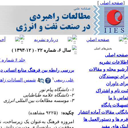
[
صفحه اصلی
]
بخش‌های اصلی
سال ۶، شماره ۲۲ - ( ۱۲-۱۳۹۳ )
صفحه اصلی
جلد ۶ شماره ۲۲ صفحات ۱۵۴-۱۳۳
اطلاعات نشریه
آرشیو مجله و مقالات
بررسی رابطه بین فرهنگ منابع انسانی د
برای نویسندگان
۱
علی ربیعی
،
شمس السادات زاه
برای داوران
۱- دانشگاه پیام نور
ثبت نام و اشتراک
۲- دانشگاه علامه طباطبایی
تماس با ما
۳- موسسه مطالعات بین المللی انرژی
تسهیلات پایگاه
بایگانی مقالات آماده انتشار
چکیده:
(۹۲۲۵ مشاهده)
فرم ها و دستورالعمل ها
امروزه فرهنگ به‌عنوان یک زیرساخت، نق
لینک های مفید
موفقیت در پیاده‌سازی مدیریت دانش د