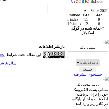
All
Since 2021
Citations
643
442
h-index
11
9
i10-index
12
8
">نمایه شده در گوگل
اسکولار
بازنشر اطلاعات
جستجو در پایگاه
این مقاله تحت شرایط
ense
سال 6، شماره 23 - ( 3-1394 )
جستجوی پیشرفته
دریافت اطلاعات پایگاه
نشانی پست الکترونیک
خود را برای دریافت
اطلاعات و اخبار پایگاه،
در کادر زیر وارد کنید.