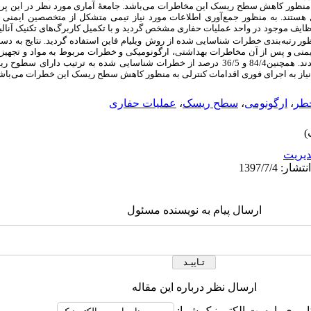
ه منظور کاهش سطح ریسک این مخاطرات می‌باشد. جامعۀ آماری مورد نظر در این پرو
تند. به منظور جمع‌آوری اطلاعات مورد نیاز تیمی متشکل از متخصصین ایمنی ص
ف موجود در واحد عملیات حفاری مشخص گردید و با تکمیل کاربرگ‌های تکنیک آنا
منظور رتبه‌بندی خطرات شناسایی شده از
روش
ویلیام
 پس از آن مخاطرات بهداشتی، ارگونومیکی و خطرات مربوط به مواد و تجهیزات به ترت
همچنین84/4
نیاز به اجرای فوری اقدامات کنترلی به منظور کاهش سطح ریسک این خطرات می‌باش
خطر
،
ارگونومی
،
سطح ریسک
،
عملیات حفاری
يريت
ارسال پیام به نویسنده مسئول
ارسال نظر درباره این مقاله
اربری یا پست الکترونیک شما: