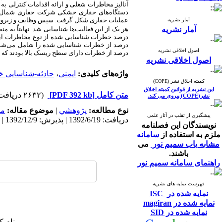
آنالیز مخاطرات شغلی و ارائه اقدامات کنترلی ب
دستگاه‌های حفاری خشکی شرکت حفاری شمال هس
عملیات حفاری شکل گرفت. سپس وظایف و زیروظای
آمار نشریه
آمار نشریه
هر یک از این فعالیت‌ها شناسایی شد. نهایتاً به 
درصد خطرات شناسایی شده از نوع مخاطرات ایمنی و
درصد از خطرات شناسایی شده را شامل می‌شدند. 
اصول اخلاقی نشریه
درصد از خطرات دارای سطح ریسک بالا بودند که 
اصول اخلاقی نشریه
واژه‌های کلیدی:
ایمنی
،
حادثه-شناسایی 
کمیته اخلاق نشر (COPE)
این نشریه از قوانین کمیته اخلاق
متن کامل
[PDF 392 kb]
(۲۶۳۲ دریافت)
نشر(COPE) پیروی می کند.
نوع مطالعه:
پژوهشي
|
موضوع مقاله:
مد
پیشگیری از تقلب در آثار علمی
دریافت: 1392/6/19 | پذیرش: 1392/12/9 | انتشار: 1397/7/4
نویسندگان این فصلنامه
ملزم به استفاده از
سامانه
مشابه یاب سمیم نور
می
باشند.
راهنمای سامانه سمیم نور
فهرست نمایه های نشریه
نمایه شده در ISC
نمایه شده در magiran
نمایه شده در SID
نام ک