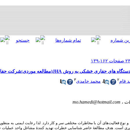
خشکی به روش JHA(مطالعه موردی:شرکت حفاری شمال)
۳
۲
د فام
،
محمد حامدی
mo.hamedi@hotmail.com
و نوع فعالیت
های آن با مخاطرات مختلفی سر و کار دارد. لذا رعایت ایمنی به منظور
وری است. هدف مطالعۀ حاضر شناسایی خطرات تهدید کنندۀ مشاغل واحد عملیات حفا