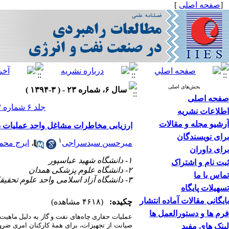
[
صفحه اصلی
]
بخش‌های اصلی
سال ۶، شماره ۲۳ - ( ۳-۱۳۹۴ )
صفحه اصلی
جلد ۶ شماره ۲۳ صفحات ۱۶۲-۱۳۹
اطلاعات نشریه
آرشیو مجله و مقالات
ارزیابی مخاطرات مشاغل واحد عملیات دستگاه های حفاری 
برای نویسندگان
۱
میرحسن سیدسراجی
،
ایرج محم
برای داوران
۱- دانشگاه شهید عباسپور
ثبت نام و اشتراک
۲- دانشگاه علوم پزشکی همدان
تماس با ما
۳- دانشگاه آزاد اسلامی واحد علوم تحقیقات ،
تسهیلات پایگاه
بایگانی مقالات آماده انتشار
چکیده:
(۴۶۱۸ مشاهده)
فرم ها و دستورالعمل ها
عملیات حفاری چاه
های نفت و گاز به دلیل ماهیت 
صیانت از تجهیزات، برای همۀ کارکنان امری ضر
لینک های مفید