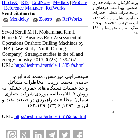
BibTeX
|
RIS
|
EndNote
|
Medlars
|
ProCite
ژه، کارکنان عملیات حفاری
نعتی، بهداشت حرفه‌ای و
RefWorks
|
Reference Manager
|
لیز مخاطرات شغلی، خطرات
Send citation to:
فاین استفاده گردید. نتایج به دست آمده نشان دادند که 71/7
Mendeley
Zotero
RefWorks
یب 13/4،9/3
و 5/6
و 36/5 درصد از خطرات شناسایی شده به ترتیب دارای سطوح ریسک پایین و متوسط و 15/1
Seyed Seraji M H, Mohammad fam I,
ند
Hamedi M. Business Risk Assessment of
Operations Onshore Drilling Machines by
JHA (Case Study: North Drilling
Company). Strategic studies in the oil and
energy industry 2015; 6 (23) :139-162
URL:
http://iieshrm.ir/article-1-335-fa.html
سیدسراجی میرحسن، محمد فام ایرج،
حامدی محمد. ارزیابی مخاطرات مشاغل
واحد عملیات دستگاه های حفاری خشکی به
روش JHA(مطالعه موردی:شرکت حفاری
شمال). مطالعات راهبردي در صنعت نفت و
انرژي. ۱۳۹۴; ۶ (۲۳) :۱۳۹-۱۶۲
URL:
http://iieshrm.ir/article-۱-۳۳۵-fa.html