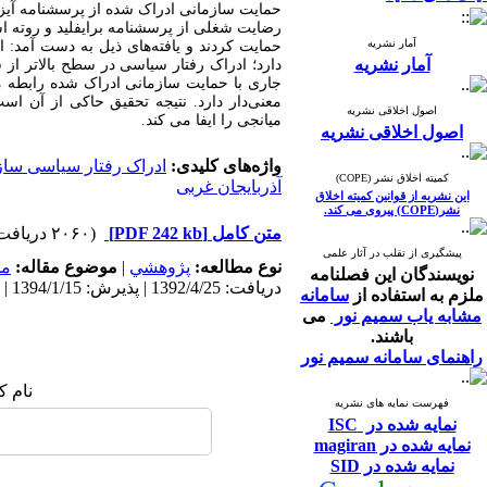
حمایت سازمانی ادراک شده از پرسشنامه آی
رضایت شغلی از پرسشنامه برایفلید و روته اس
آمار نشریه
حمایت کردند و یافته‌های ذیل به دست آمد: 
آمار نشریه
دارد؛ ادراک رفتار سیاسی در سطح بالاتر از
جاری با حمایت سازمانی ادراک شده رابطه م
معنی‌دار دارد. نتیجه تحقیق حاکی از آن 
اصول اخلاقی نشریه
میانجی را ایفا می کند.
اصول اخلاقی نشریه
واژه‌های کلیدی:
ادراک رفتار سیاسی ساز
کمیته اخلاق نشر (COPE)
آذربایجان غربی
این نشریه از قوانین کمیته اخلاق
نشر(COPE) پیروی می کند.
متن کامل
[PDF 242 kb]
(۲۰۶۰ دریافت)
پیشگیری از تقلب در آثار علمی
نوع مطالعه:
پژوهشي
|
موضوع مقاله:
مد
نویسندگان این فصلنامه
دریافت: 1392/4/25 | پذیرش: 1394/1/15 | انتشار: 1397/7/4
ملزم به استفاده از
سامانه
مشابه یاب سمیم نور
می
باشند.
راهنمای سامانه سمیم نور
نام ک
فهرست نمایه های نشریه
نمایه شده در ISC
نمایه شده در magiran
نمایه شده در SID