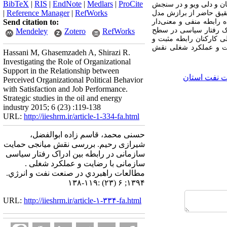
BibTeX
|
RIS
|
EndNote
|
Medlars
|
ProCite
ن و دلی ویو و در سنجش
|
Reference Manager
|
RefWorks
تحقیق حاضر از برازش مدل
 رابطه منفی و معنی‌دار
Send citation to:
راک رفتار سیاسی در سطح
Mendeley
Zotero
RefWorks
ی کارکنان رابطه مثبت و
ایت و عملکرد شغلی نقش
Hassani M, Ghasemzadeh A, Shirazi R.
Investigating the Role of Organizational
Support in the Relationship between
 نفت استان
Perceived Organizational Political Behavior
with Satisfaction and Job Performance.
Strategic studies in the oil and energy
industry 2015; 6 (23) :119-138
URL:
http://iieshrm.ir/article-1-334-fa.html
حسنی محمد، قاسم زاده ابوالفضل،
شیرازی رحیم. بررسی نقش میانجی حمایت
سازمانی در رابطه بین ادراک رفتار سیاسی
سازمانی با رضایت و عملکرد شغلی .
مطالعات راهبردي در صنعت نفت و انرژي.
۱۳۹۴; ۶ (۲۳) :۱۱۹-۱۳۸
URL:
http://iieshrm.ir/article-۱-۳۳۴-fa.html