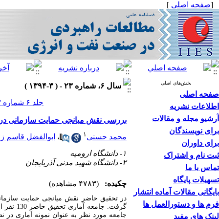
[
صفحه اصلی
]
بخش‌های اصلی
سال ۶، شماره ۲۳ - ( ۳-۱۳۹۴ )
صفحه اصلی
جلد ۶ شماره ۲۳ صفحات ۱۳۸-۱۱۹
اطلاعات نشریه
آرشیو مجله و مقالات
بررسی نقش میانجی حمایت سازمانی در ر
برای نویسندگان
۱
محمد حسنی
،
ابوالفضل قاسم زا
برای داوران
۱- دانشگاه ارومیه
ثبت نام و اشتراک
۲- دانشگاه شهید مدنی آذربایجان
تماس با ما
تسهیلات پایگاه
چکیده:
(۴۷۸۳ مشاهده)
بایگانی مقالات آماده انتشار
در تحقیق حاضر نقش میانجی حمایت سازمانی
فرم ها و دستورالعمل ها
گرفت. ج
جامعه مورد نظر به عنوان نمونه آماری در
لینک های مفید