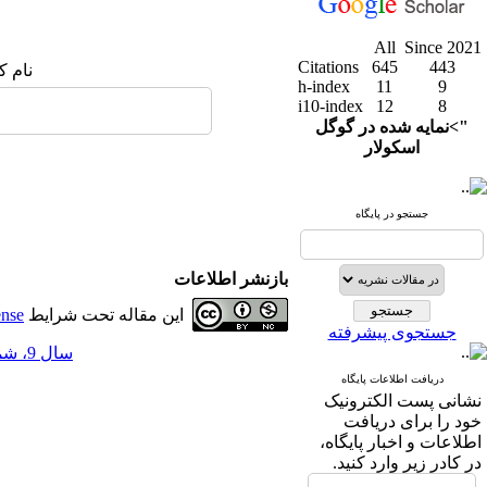
All
Since 2021
Citations
645
443
نام ک
h-index
11
9
i10-index
12
8
">نمایه شده در گوگل
اسکولار
جستجو در پایگاه
بازنشر اطلاعات
این مقاله تحت شرایط
ense
جستجوی پیشرفته
سال 9، شماره 35 - ( 3-1397 )
دریافت اطلاعات پایگاه
نشانی پست الکترونیک
خود را برای دریافت
اطلاعات و اخبار پایگاه،
در کادر زیر وارد کنید.