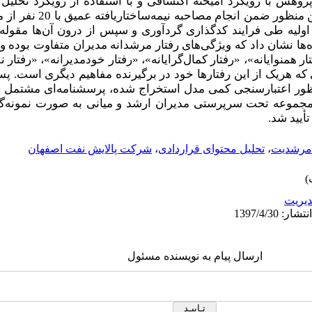
ن پژوهش با رویکرد آمیخته اکتشافی و با استفاده از رویکرد تحلیل
بخش کیفی انجام شده است. برای ا
لیه طی فرایند کدگذاری گردآوری و سپس از درون آن‌ها مقوله‌ه
‌ها نشان داد که ویژگی‌های رفتار مرشدانه مدیران متفاوت بوده و ب
ار همنوایانه»، «رفتار کمال‌گرایانه»، «رفتار خودمدیرانه»، «رفتار 
ی که هریک از این رفتارها خود در برگیرنده مفاهیم دیگری است. 
 اختیار 191 نفر از زیرمجموعه تحت سرپرستی مدیران ارشد و میانی به صورت ن
أیید شد.
مرشدیت
،
تحلیل محتوای قراردادی
،
شرکت پالایش نفت اصفهان
يريت
ارسال پیام به نویسنده مسئول