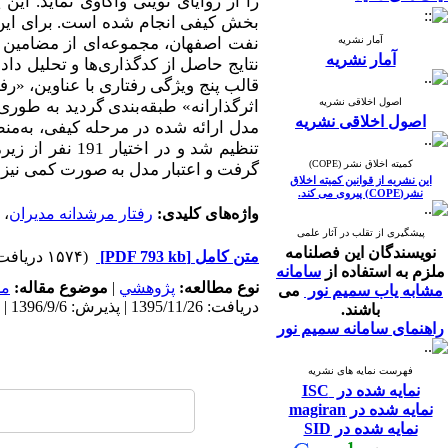
را از زوایای نوینی واکاوی نماید. ای
آمار نشریه
نفت اصفهان، مجموعه‌ای از مضامین او
آمار نشریه
نتایج حاصل از کدگذاری‌ها و تحلیل داده
قالب پنج
ویژگی رفتاری با عناوین، «رفت
اصول اخلاقی نشریه
اثرگذارانه» طبقه‌بندی گردید به طور
اصول اخلاقی نشریه
تنظیم شد و در
کمیته اخلاق نشر (COPE)
گرفت و اعتبار مدل به صورت کمی نیز ‌ت
این نشریه از قوانین کمیته اخلاق
نشر(COPE) پیروی می کند.
واژه‌های کلیدی:
رفتار مرشدانه مدیران
،
پیشگیری از تقلب در آثار علمی
نویسندگان این فصلنامه
متن کامل
[PDF 793 kb]
(۱۵۷۴ دریافت)
ملزم به استفاده از
سامانه
نوع مطالعه:
پژوهشي
|
موضوع مقاله:
مد
مشابه یاب سمیم نور
می
دریافت: 1395/11/26 | پذیرش: 1396/9/6 | انتشار: 1397/4/30
باشند.
راهنمای سامانه سمیم نور
فهرست نمایه های نشریه
نمایه شده در ISC
نمایه شده در magiran
نمایه شده در SID