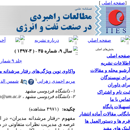
[
صفحه اصلی
]
بخش‌های اصلی
سال ۹، شماره ۳۵ - ( ۳-۱۳۹۷ )
صفحه اصلی
جلد ۹ شماره ۳۵ صفحات ۳۲-۳
اطلاعات نشریه
آرشیو مجله و مقالات
واکاوی نوین ویژگی‌های رفتار مرشدانه 
برای نویسندگان
۱
مریم احمدی زهرانی
،
شمس الدی
برای داوران
۱- دانشگاه فردوسی مشهد
ثبت نام و اشتراک
۲- دانشگاه فردوسی مشهد ،
m@um.ac.ir
تماس با ما
تسهیلات پایگاه
چکیده:
(۴۹۷۱ مشاهده)
بایگانی مقالات آماده انتشار
مفهوم «رفتار مرشدانه مدیران»
در ا
فرم ها و دستورالعمل ها
عرصه ی مدیریت نظرات متفاوتی در مور
لینک های مفید