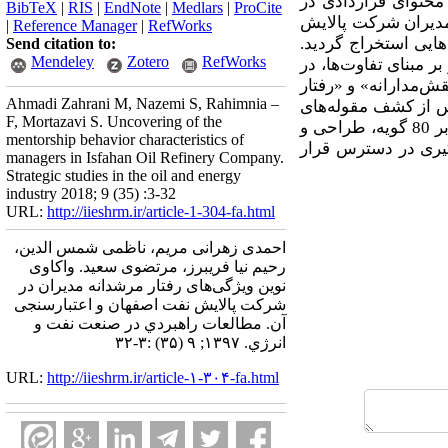
 محتوای قراردادی در
BibTeX
|
RIS
|
EndNote
|
Medlars
|
ProCite
ین منظور ضمن انجام مصاحبه نیمه‌ساختاریافته عمیق با 20 نفر از مدیران شرکت پالایش
|
Reference Manager
|
RefWorks
ایی استخراج گردید.
Send citation to:
Mendeley
Zotero
RefWorks
ر مبنای تفاوت‌ها، در
نقش‌مدارانه» و «رفتار
Ahmadi Zahrani M, Nazemi S, Rahimnia –
پس از کشف مقوله‌های
F, Mortazavi S. Uncovering of the
مدل ارائه شده در مرحله کیفی، به‌منظور اعتبارسنجی کمی مدل استخراج شده، پرسشنامه‌ای مشتمل بر 80 گویه، طراحی و
mentorship behavior characteristics of
مونه‌گیری در دسترس قرار
managers in Isfahan Oil Refinery Company.
Strategic studies in the oil and energy
industry 2018; 9 (35) :3-32
URL:
http://iieshrm.ir/article-1-304-fa.html
احمدی زهرانی مریم، ناظمی شمس الدین،
رحیم نیا فریبرز، مرتضوی سعید. واکاوی
نوین ویژگی‌های رفتار مرشدانه مدیران در
شرکت پالایش نفت اصفهان و اعتبارسنجی
آن. مطالعات راهبردي در صنعت نفت و
انرژي. ۱۳۹۷; ۹ (۳۵) :۳-۳۲
URL:
http://iieshrm.ir/article-۱-۳۰۴-fa.html