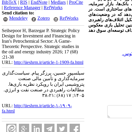
BibTeX
|
RIS
|
EndNote
|
Medlars
|
ProCite
نک‌ها، بازار سرمایه،
|
Reference Manager
|
RefWorks
ک‌های ساختاری است. در
Send citation to:
‌دهد که در وضعیت‌های
Mendeley
Zotero
RefWorks
حال، تشکیل ائتلاف‌های راهبردی
مچنین تحلیل بازی معکوس
هداف توسعه‌ای سوق دهد
Seilsepoor H, Barzegar P. Strategic Policy
Design for Investment and Financing in
Iran's Petrochemical Sector: A Game-
Theoretic Perspective. Strategic studies in
the oil and energy industry 2026; 17 (68)
کوس.
:21-38
URL:
http://iieshrm.ir/article-1-1909-fa.html
سیلسپور حسین، برزگر پیام. سیاست‌گذاری
سرمایه‌گذاری و تأمین مالی صنعت
پتروشیمی ایران با رویکرد نظریه بازی‌ها.
مطالعات راهبردي در صنعت نفت و انرژي.
۱۴۰۵; ۱۷ (۶۸) :۲۱-۳۸
URL:
http://iieshrm.ir/article-۱-۱۹۰۹-
fa.html