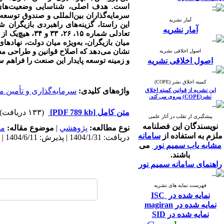
است. هدف اصلی، شناسایی وضعیت‌های تعا
سرمایه‌گذاران بین‌المللی و صندوق توسعه
آمار نشریه
این راستا، گزینه‌های راهبردی بازیگرا
آمار نشریه
تعادلی شماره ۵
میان بازیگران، به‌ویژه میان دولت، نهادها
نشان می‌دهد که اصلاح قوانین و طراحی مش
اصول اخلاقی نشریه
اصول اخلاقی نشریه
و زمینه توسعه پایدار این صنعت را فراهم س
کمیته اخلاق نشر (COPE)
واژه‌های کلیدی:
سرمایه‌گذاری و تأمین 
این نشریه از قوانین کمیته اخلاق
نشر(COPE) پیروی می کند.
متن کامل
[PDF 789 kb]
(۱۳۳ دریافت)
پیشگیری از تقلب در آثار علمی
نویسندگان این فصلنامه
نوع مطالعه:
پژوهشي
|
موضوع مقاله:
مد
ملزم به استفاده از
سامانه
دریافت: 1404/1/31 | پذیرش: 1404/6/11 | انتشار: 1405/2/10
مشابه یاب سمیم نور
می
باشند.
راهنمای سامانه سمیم نور
فهرست نمایه های نشریه
نمایه شده در ISC
نمایه شده در magiran
نمایه شده در SID