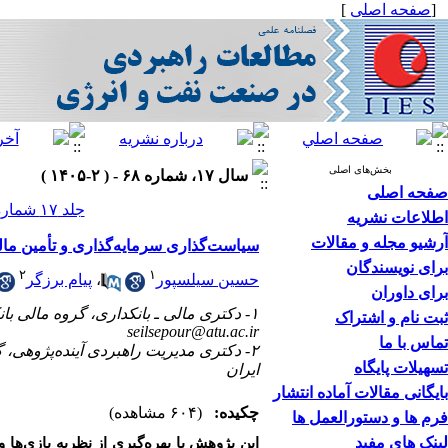
[
صفحه اصلی
]
بخش‌های اصلی
سال ۱۷، شماره ۶۸ - ( ۲-۱۴۰۵ )
صفحه اصلی
جلد ۱۷ شماره ۶۸ صفحات ۳۸-۲۱
اطلاعات نشریه
آرشیو مجله و مقالات
سیاست‌گذاری سرمایه‌گذاری و تأمین مالی
برای نویسندگان
۲
۱
حسین سیلسپور
،
پیام برزگر
برای داوران
۱- دکتری مالی ـ بانکداری، گروه مالی بانکداری، دانشکده مدیریت و حسابداری، دانشگاه علامه طباطبائی، تهران، ایران ،
ثبت نام و اشتراک
seilsepour@atu.ac.ir
تماس با ما
۲- دکتری مدیریت راهبردی آینده‌پژوهی،
تسهیلات پایگاه
ایران
بایگانی مقالات آماده انتشار
چکیده:
(۶۰۴ مشاهده)
فرم ها و دستورالعمل ها
لینک های مفید
این پژوهش با بهره‌گیری از نظریه بازی‌ه