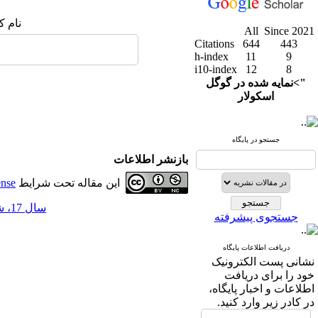
نام ک
All
Since 2021
Citations
644
443
h-index
11
9
i10-index
12
8
">نمایه شده در گوگل
اسکولار
جستجو در پایگاه
بازنشر اطلاعات
این مقاله تحت شرایط
ense
سال 17، شماره 68 - ( 2-1405 )
جستجوی پیشرفته
دریافت اطلاعات پایگاه
نشانی پست الکترونیک
خود را برای دریافت
اطلاعات و اخبار پایگاه،
در کادر زیر وارد کنید.