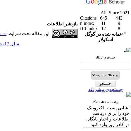
All
Since 2021
Citations
645
443
h-index
11
9
بازنشر اطلاعات
i10-index
12
8
این مقاله تحت شرایط
ense
">نمایه شده در گوگل
اسکولار
سال 17، شماره 68 - ( 2-1405 )
جستجو در پایگاه
جستجوی پیشرفته
دریافت اطلاعات پایگاه
نشانی پست الکترونیک
خود را برای دریافت
اطلاعات و اخبار پایگاه،
در کادر زیر وارد کنید.