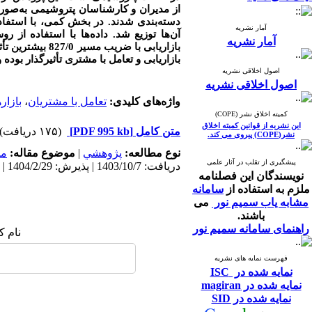
آمار نشریه
آن‌ها توزیع شد. داده‌ها با استفاده از 
آمار نشریه
بازاریابی با ض
بازاریابی و تعامل با مشتری تأثیرگذار بوده و تمامی 
اصول اخلاقی نشریه
اصول اخلاقی نشریه
واژه‌های کلیدی:
تعامل با مشتریان
،
بازار
کمیته اخلاق نشر (COPE)
این نشریه از قوانین کمیته اخلاق
متن کامل
[PDF 995 kb]
(۱۷۵ دریافت)
نشر(COPE) پیروی می کند.
نوع مطالعه:
پژوهشي
|
موضوع مقاله:
مد
پیشگیری از تقلب در آثار علمی
دریافت: 1403/10/7 | پذیرش: 1404/2/29 | انتشار: 1405/2/10
نویسندگان این فصلنامه
ملزم به استفاده از
سامانه
مشابه یاب سمیم نور
می
باشند.
راهنمای سامانه سمیم نور
نام ک
فهرست نمایه های نشریه
نمایه شده در ISC
نمایه شده در magiran
نمایه شده در SID