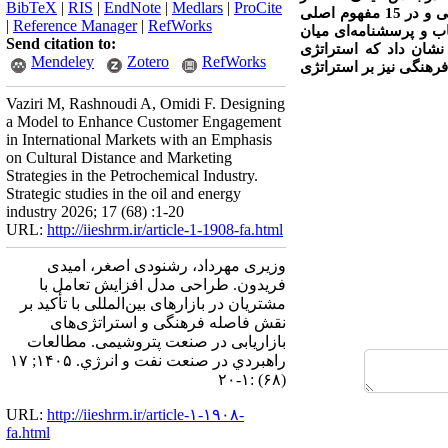
BibTeX
|
RIS
|
EndNote
|
Medlars
|
ProCite
از مدیران و کارشناسان پتروشیمی به‌صورت هدفمند انتخاب شدند و پس از مصاحبه با خبرگان، 75 شاخص شناسایی و در 15 مفهوم اصلی
|
Reference Manager
|
RefWorks
ی به‌عنوان نمونه انتخاب و پرسشنامه‌ای میان
Send citation to:
 نشان داد که استراتژی
Mendeley
Zotero
RefWorks
فاصله فرهنگی نیز بر استراتژی
Vaziri M, Rashnoudi A, Omidi F. Designing
a Model to Enhance Customer Engagement
in International Markets with an Emphasis
on Cultural Distance and Marketing
Strategies in the Petrochemical Industry.
Strategic studies in the oil and energy
industry 2026; 17 (68) :1-20
URL:
http://iieshrm.ir/article-1-1908-fa.html
وزیری مهرداد، رشنودی اصغر، امیدی
فریدون. طراحی مدل افزایش تعامل با
مشتریان در بازارهای بین‌المللی با تأکید بر
نقش فاصله فرهنگی و استراتژی‌های
بازاریابی در صنعت پتروشیمی. مطالعات
راهبردي در صنعت نفت و انرژي. ۱۴۰۵; ۱۷
(۶۸) :۱-۲۰
URL:
http://iieshrm.ir/article-۱-۱۹۰۸-
fa.html