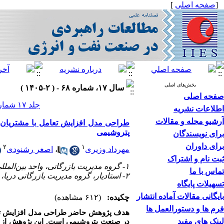
[
صفحه اصلی
]
بخش‌های اصلی
سال ۱۷، شماره ۶۸ - ( ۲-۱۴۰۵ )
صفحه اصلی
جلد ۱۷ شماره ۶۸ صفحات ۲۰-۱
اطلاعات نشریه
آرشیو مجله و مقالات
طراحی مدل افزایش تعامل با مشتریان در
پتروشیمی
برای نویسندگان
برای داوران
۲
۱
مهرداد وزیری
،
اصغر رشنودی
ثبت نام و اشتراک
۱- گروه مدیریت بازرگانی، واحد بین‌المللی اروند، دانشگاه آزاد اسلامی، آبادان، ایران
تماس با ما
۲- استادیار، گروه مدیریت بازرگانی دریا، دانشکده اقتصاد و مدیریت، دانشگاه علوم وفنون دریایی، خرمشهر، ایران.
تسهیلات پایگاه
بایگانی مقالات آماده انتشار
چکیده:
(۶۱۲ مشاهده)
فرم ها و دستورالعمل ها
هدف پژوهش حاضر طراحی مدل افزایش تعامل 
لینک های مفید