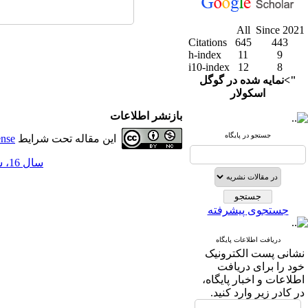
All
Since 2021
Citations
645
443
h-index
11
9
i10-index
12
8
">نمایه شده در گوگل
اسکولار
بازنشر اطلاعات
جستجو در پایگاه
این مقاله تحت شرایط
ense
سال 16، شماره 64 - ( 12-1403 )
جستجوی پیشرفته
دریافت اطلاعات پایگاه
نشانی پست الکترونیک
خود را برای دریافت
اطلاعات و اخبار پایگاه،
در کادر زیر وارد کنید.