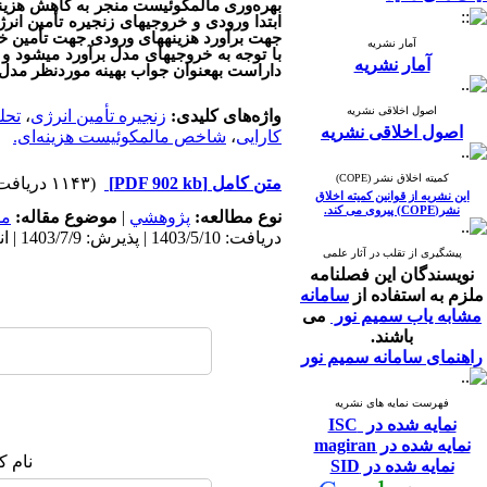
بهره‌وری مالمکوئیست منجر به کاهش هزینه
ابتدا ورودی و خروجی­های زنجیره تأمین ا
جهت برآورد هزینه­های ورودی جهت تأمین 
آمار نشریه
با توجه به خروجی­های مدل برآورد می­شود
آمار نشریه
داراست به­عنوان جواب بهینه موردنظر مدل
اصول اخلاقی نشریه
واژه‌های کلیدی:
زنجیره تأمین انرژی
،
تحل
اصول اخلاقی نشریه
کارایی
،
شاخص مالمکوئیست هزینه‌ای.
کمیته اخلاق نشر (COPE)
متن کامل
[PDF 902 kb]
(۱۱۴۳ دریافت)
این نشریه از قوانین کمیته اخلاق
نشر(COPE) پیروی می کند.
نوع مطالعه:
پژوهشي
|
موضوع مقاله:
مد
دریافت: 1403/5/10 | پذیرش: 1403/7/9 | انتشار: 1403/12/10
پیشگیری از تقلب در آثار علمی
نویسندگان این فصلنامه
ملزم به استفاده از
سامانه
مشابه یاب سمیم نور
می
باشند.
راهنمای سامانه سمیم نور
فهرست نمایه های نشریه
نمایه شده در ISC
نمایه شده در magiran
نام ک
نمایه شده در SID