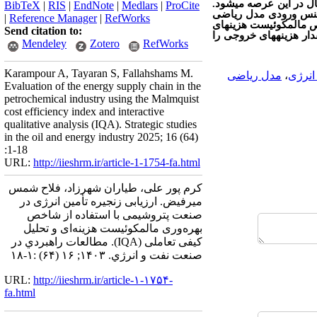
ل در این عرصه می­شود
.
BibTeX
|
RIS
|
EndNote
|
Medlars
|
ProCite
ه جنس ورودی مدل ریاضی
|
Reference Manager
|
RefWorks
 مالمکوئیست هزینه­ای
Send citation to:
ار هزینه­های خروجی را
Mendeley
Zotero
RefWorks
Karampour A, Tayaran S, Fallahshams M.
انرژی
،
مدل ریاضی
Evaluation of the energy supply chain in the
petrochemical industry using the Malmquist
cost efficiency index and interactive
qualitative analysis (IQA). Strategic studies
in the oil and energy industry 2025; 16 (64)
:1-18
URL:
http://iieshrm.ir/article-1-1754-fa.html
کرم‌ پور علی، طیاران شهرزاد، فلاح‌ شمس
میرفیض. ارزیابی زنجیره تأمین انرژی در
صنعت پتروشیمی با استفاده از شاخص
بهره‌‌وری مالمکوئیست هزینه‌‌ای و تحلیل
کیفی تعاملی (IQA). مطالعات راهبردي در
صنعت نفت و انرژي. ۱۴۰۳; ۱۶ (۶۴) :۱-۱۸
URL:
http://iieshrm.ir/article-۱-۱۷۵۴-
fa.html