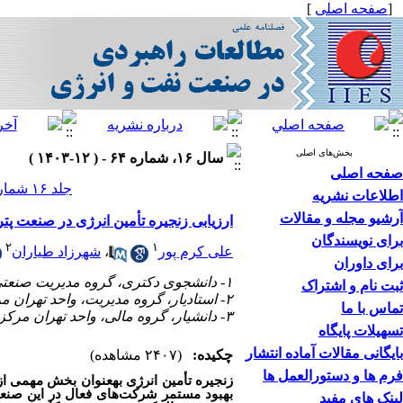
[
صفحه اصلی
]
بخش‌های اصلی
سال ۱۶، شماره ۶۴ - ( ۱۲-۱۴۰۳ )
صفحه اصلی
جلد ۱۶ شماره ۶۴ صفحات ۱۸-۱
اطلاعات نشریه
آرشیو مجله و مقالات
ارزیابی زنجیره تأمین انرژی در صنعت پترو
برای نویسندگان
۲
۱
علی کرم‌ پور
،
شهرزاد طیاران
برای داوران
۱- دانشجوی دکتری، گروه مدیریت صنعتی، واحد علوم و تحقیقات، دانشگاه آزاد اسلامی، تهران، ایران،
ثبت نام و اشتراک
۲- استادیار، گروه مدیریت، واحد تهران مرکزی، دانشگاه آزاد اسلامی، تهران، ایران، ،
تماس با ما
۳- دانشیار، گروه مالی، واحد تهران مرکز، دانشگاه آزاد اسلامی، تهران، ایران
تسهیلات پایگاه
بایگانی مقالات آماده انتشار
چکیده:
(۲۴۰۷ مشاهده)
فرم ها و دستورالعمل ها
زنجیره تأمین انرژی به‏عنوان بخش مهمی ا
بهبود مستمر شرکت‌های فعال در این صنعت 
لینک های مفید