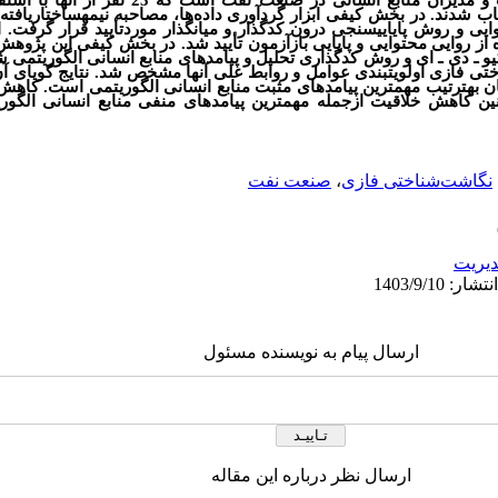
شامل اساتید دانشگاه در حوزه‏ی مدیریت و مدیران منابع انس
 شدند. در بخش کیفی ابزار گردآوری داده‌ها، مصاحبه نیمه
ساختاریافته
ایی
و روش پایایی
سنجی درون کدگذار و میان
گذار
موردتأیید قرار گرفت. اب
 روایی محتوایی و پایایی بازآزمون تأیید شد. در بخش کیفی این پژوهش، 
 کیو ـ دی ـ ای و روش کدگذاری تحلیل و پیامدهای منابع انسانی الگوریتم
تی فازی اولویت‏بندی عوامل و روابط علی آن‏ها مشخص شد. نتایج گویای آ
ن به
ترتیب مهمترین پیامدهای مثبت منابع انسانی الگوریتمی است. کاهش
 کاهش خلاقیت ازجمله مهمترین پیامدهای منفی منابع انسانی الگوری
نگاشت‌شناختی فازی
،
صنعت نفت
يريت
ارسال پیام به نویسنده مسئول
ارسال نظر درباره این مقاله