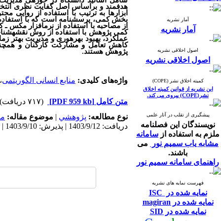
هدفمند و براساس اصل کفایت نظری انتخاب
ابزارها به ترتیب با استفاده از روایی محتو
بخش کمی، پرسشنامه است که با استفاده از
آمار نشریه
از مصاحبه با استفاده از نرم‏افزار مکس ـ
آمار نشریه
کمی پژوهش با استفاده از روش نقشه
شناخ
عملکرد، بهبود بهره‏وری و مدیریت بهتر زما
کاهش تعامل و مشارکت کارکنان و همچنین
اصول اخلاقی نشریه
پژوهش هستند.
اصول اخلاقی نشریه
واژه‌های کلیدی:
منابع انسانی الگوریتمی
،
کمیته اخلاق نشر (COPE)
این نشریه از قوانین کمیته اخلاق
نشر(COPE) پیروی می کند.
متن کامل
[PDF 959 kb]
(۷۱۷ دریافت)
پیشگیری از تقلب در آثار علمی
نوع مطالعه:
پژوهشي
|
موضوع مقاله:
مد
نویسندگان این فصلنامه
دریافت: 1403/9/12 | پذیرش: 1403/9/10 | انتشار: 1403/9/10
ملزم به استفاده از
سامانه
مشابه یاب سمیم نور
می
باشند.
راهنمای سامانه سمیم نور
فهرست نمایه های نشریه
نمایه شده در ISC
نمایه شده در magiran
نمایه شده در SID