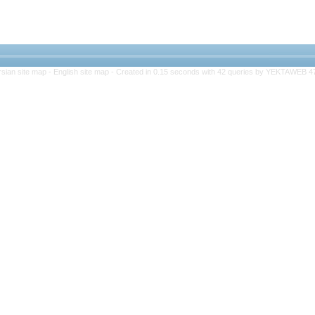
rsian site map -
English site map
- Created in 0.15 seconds with 42 queries by YEKTAWEB 4