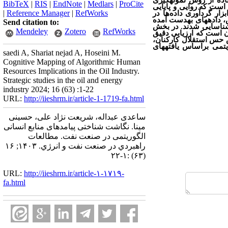
انی در صنعت نفت است که 23 نفر از آن‏ها با استفاده از روش نمونه‏گیری
BibTeX
|
RIS
|
EndNote
|
Medlars
|
ProCite
 است که روایی و پایایی
|
Reference Manager
|
RefWorks
زار گردآوری داده‌ها در
داده‏های به
دست آمده
Send citation to:
ی شناسایی شدند. در بخش
Mendeley
Zotero
RefWorks
ن است که ارزیابی دقیق
 حس استقلال کارکنان،
تمی براساس یافته‏های
saedi A, Shariat nejad A, Hoseini M.
Cognitive Mapping of Algorithmic Human
Resources Implications in the Oil Industry.
Strategic studies in the oil and energy
industry 2024; 16 (63) :1-22
URL:
http://iieshrm.ir/article-1-1719-fa.html
ساعدی عبداله، شریعت‌ نژاد علی، حسینی
مینا. نگاشت ‌شناختی پیامدهای منابع انسانی
الگوریتمی در صنعت نفت. مطالعات
راهبردي در صنعت نفت و انرژي. ۱۴۰۳; ۱۶
(۶۳) :۱-۲۲
URL:
http://iieshrm.ir/article-۱-۱۷۱۹-
fa.html