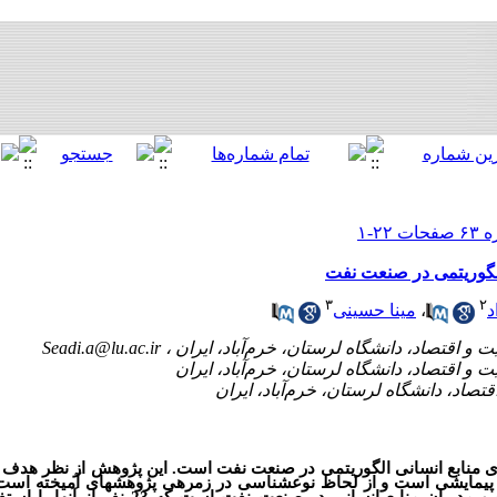
الگوریتمی در صنعت نفت
۳
۲
د
،
مینا حسینی
Seadi.a@lu.ac.ir
ی منابع انسانی الگوریتمی در صنعت نفت است. این پژوهش از نظر هدف 
پیمایشی است و از لحاظ نوع‏شناسی در زمره‏ی پژوهش‏های آمیخته است