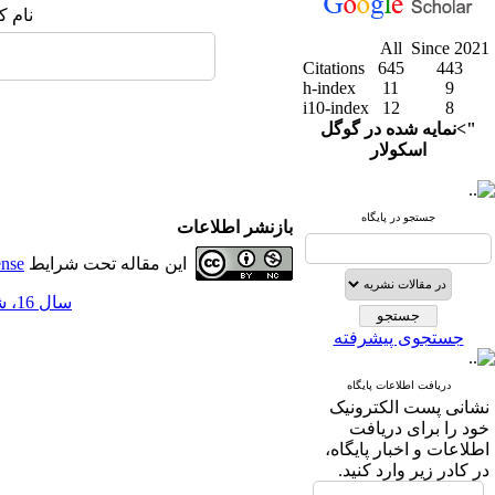
نام ک
All
Since 2021
Citations
645
443
h-index
11
9
i10-index
12
8
">نمایه شده در گوگل
اسکولار
جستجو در پایگاه
بازنشر اطلاعات
این مقاله تحت شرایط
ense
سال 16، شماره 63 - ( 9-1403 )
جستجوی پیشرفته
دریافت اطلاعات پایگاه
نشانی پست الکترونیک
خود را برای دریافت
اطلاعات و اخبار پایگاه،
در کادر زیر وارد کنید.