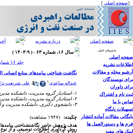
[
صفحه اصلی
]
بخش‌های اصلی
سال ۱۶، شماره ۶۳ - ( ۹-۱۴۰۳ )
صفحه اصلی
جلد ۱۶ شماره ۶۳ صفحات ۲۲-۱
اطلاعات نشریه
آرشیو مجله و مقالات
نگاشت ‌شناختی پیامدهای منابع انسانی 
برای نویسندگان
۱
عبداله ساعدی
،
علی شریعت‌ نژا
برای داوران
۱- استادیار گروه مدیریت، دانشکده مدیریت و اقتصاد، دانشگاه لرستان، خرم‌آباد، ایران ،
ثبت نام و اشتراک
۲- استادیار گروه مدیریت، دانشکده مدیریت و اقتصاد، دانشگاه لرستان، خرم‌آباد، ایران
تماس با ما
۳- دانشجوی دکتری، دانشکده مدیریت و اقتصاد، دانشگاه لرستان، خرم‌آباد، ایران
تسهیلات پایگاه
بایگانی مقالات آماده انتشار
چکیده:
(۱۹۴۷ مشاهده)
فرم ها و دستورالعمل ها
هدف پژوهش حاضر نگاشت
شناختی پیامدها
روش گردآوری اطلاعات توصیفی و از نوع 
لینک های مفید