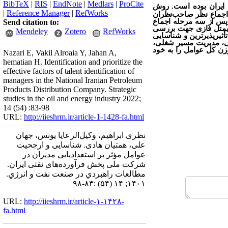
BibTeX
|
RIS
|
EndNote
|
Medlars
|
ProCite
 ایران بوده است. روش
|
Reference Manager
|
RefWorks
اجماع نظر صاحب‌نظران
 پس از سه مرحله اجماع
Send citation to:
یمتل فازی جهت بررسی
Mendeley
Zotero
RefWorks
أثیرپذیرترین و شناسایی
لی، مدیریت مسیر شغلی،
ریتی و رهبری اولویت‌های بعدی را کسب کردند که تقریباً 44 درصد از وزن کل عوامل را به خود
Nazari E, Vakil Alroaia Y, Jahan A,
hematian H. Identification and prioritize the
effective factors of talent identification of
managers in the National Iranian Petroleum
Products Distribution Company. Strategic
studies in the oil and energy industry 2022;
14 (54) :83-98
URL:
http://iieshrm.ir/article-1-1428-fa.html
نظری ابراهیم، وکیل‌الرعایا یونس، جهان
علی، همتیان هادی. شناسایی و ارجحیت
عوامل مؤثر بر استعدادیابی مدیران در
شرکت ملی پخش فرآورده‌های نفتی ایران.
مطالعات راهبردي در صنعت نفت و انرژي.
۱۴۰۱; ۱۴ (۵۴) :۸۳-۹۸
URL:
http://iieshrm.ir/article-۱-۱۴۲۸-
fa.html