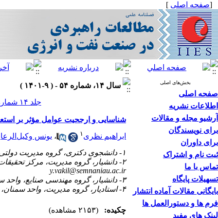
[
صفحه اصلی
]
بخش‌های اصلی
سال ۱۴، شماره ۵۴ - ( ۹-۱۴۰۱ )
صفحه اصلی
جلد ۱۴ شماره ۵۴ صفحات ۹۸-۸۳
اطلاعات نشریه
آرشیو مجله و مقالات
شناسایی و ارجحیت عوامل مؤثر بر استعد
برای نویسندگان
۱
ابراهیم نظری
،
یونس وکیل‌الرعای
برای داوران
۱- دانشجوی دکتری، گروه مدیریت دولتی، واحد سمنان، دانشگاه آزاد اسلامی، سمنان، ایران
ثبت نام و اشتراک
۲- دانشیار، گروه مدیریت، مرکز تحقیقات کارآفرینی، ایده‌پردازی و تجاری‌سازی، واحد سمنان، دانشگاه آزاد اسلامی، سمنان، ایران ،
تماس با ما
y.vakil@semnaniau.ac.ir
تسهیلات پایگاه
۳- دانشیار، گروه مهندسی صنایع، واحد سمنان، دانشگاه آزاد اسلامی، سمنان، ایران
۴- استادیار، گروه مدیریت، واحد سمنان، دانشگاه آزاد اسلامی، سمنان، ایران
بایگانی مقالات آماده انتشار
فرم ها و دستورالعمل ها
چکیده:
(۲۱۵۳ مشاهده)
لینک های مفید