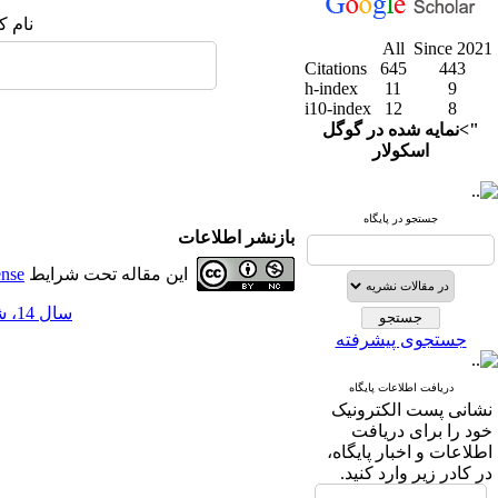
نام ک
All
Since 2021
Citations
645
443
h-index
11
9
i10-index
12
8
">نمایه شده در گوگل
اسکولار
جستجو در پایگاه
بازنشر اطلاعات
این مقاله تحت شرایط
ense
سال 14، شماره 54 - ( 9-1401 )
جستجوی پیشرفته
دریافت اطلاعات پایگاه
نشانی پست الکترونیک
خود را برای دریافت
اطلاعات و اخبار پایگاه،
در کادر زیر وارد کنید.