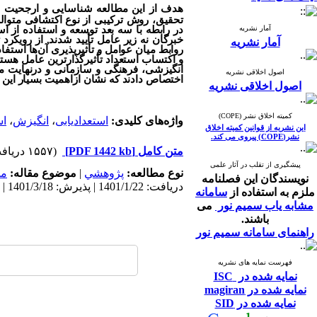
هدف از این مطالعه
شناسایی
و ارجحیت ع
تحقیق، روش ترکیبی از نوع اکتشافی متوا
آمار نشریه
در رابطه با سه بعد توسعه و استفاده از 
خبرگان نه زیر عامل تأیید شدند. از رویکرد
آمار نشریه
روابط میان عوامل و تأثیرپذیری آن‌ها استف
و اکتساب استعداد تأثیرگذارترین عامل هس
اصول اخلاقی نشریه
اختصاص دادند که نشان ازاهمیت بسیار این
اصول اخلاقی نشریه
کمیته اخلاق نشر (COPE)
واژه‌های کلیدی:
استعدادیابی
،
انگیزش
،
اس
این نشریه از قوانین کمیته اخلاق
نشر(COPE) پیروی می کند.
متن کامل
[PDF 1442 kb]
(۱۵۵۷ دریافت)
پیشگیری از تقلب در آثار علمی
نوع مطالعه:
پژوهشي
|
موضوع مقاله:
مد
نویسندگان این فصلنامه
دریافت: 1401/1/22 | پذیرش: 1401/3/18 | انتشار: 1401/9/30
ملزم به استفاده از
سامانه
مشابه یاب سمیم نور
می
باشند.
راهنمای سامانه سمیم نور
فهرست نمایه های نشریه
نمایه شده در ISC
نمایه شده در magiran
نمایه شده در SID