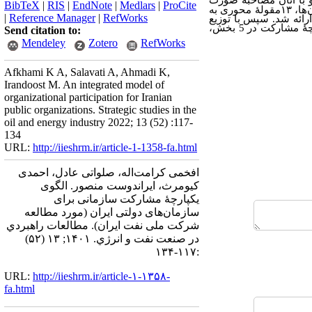
قضاوتی انتخاب شدند و با آنان مصاحبه صورت
BibTeX
|
RIS
|
EndNote
|
Medlars
|
ProCite
‌ها،
۱۳
مقولۀ محوری به
|
Reference Manager
|
RefWorks
رائه شد. سپس با توزیع
مدل با آلفای کرونباخ 9/0 تأیید و الگوی یکپارچۀ مشارکت در 5 بخش،
Send citation to:
Mendeley
Zotero
RefWorks
Afkhami K A, Salavati A, Ahmadi K,
Irandoost M. An integrated model of
organizational participation for Iranian
public organizations. Strategic studies in the
oil and energy industry 2022; 13 (52) :117-
134
URL:
http://iieshrm.ir/article-1-1358-fa.html
افخمی کرامت‌اله، صلواتی عادل، احمدی
کیومرث، ایراندوست منصور. الگوی
یکپارچۀ مشارکت سازمانی برای
سازمان‌های دولتی ایران (مورد مطالعه
شرکت ملی نفت ایران). مطالعات راهبردي
در صنعت نفت و انرژي. ۱۴۰۱; ۱۳ (۵۲)
:۱۱۷-۱۳۴
URL:
http://iieshrm.ir/article-۱-۱۳۵۸-
fa.html