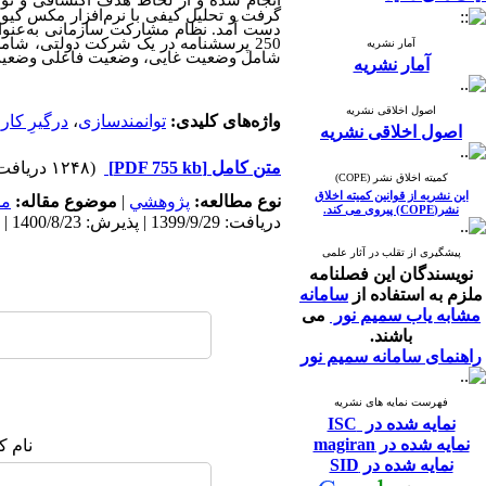
گرفت و تحلیل کیفی با نرم‌افزار مکس کیود
دست آمد. نظام مشارکت سازمانی به‌عنوان پ
250 پرسشنامه در یک شرکت دولتی، شامل 545 نفر، ارزیابی‌ و
آمار نشریه
شامل وضعیت غایی، وضعیت فاعلی وضعیت
آمار نشریه
اصول اخلاقی نشریه
واژه‌های کلیدی:
توانمندسازی
،
درگیرِ کا
اصول اخلاقی نشریه
متن کامل
[PDF 755 kb]
(۱۲۴۸ دریافت)
کمیته اخلاق نشر (COPE)
این نشریه از قوانین کمیته اخلاق
نوع مطالعه:
پژوهشي
|
موضوع مقاله:
مد
نشر(COPE) پیروی می کند.
دریافت: 1399/9/29 | پذیرش: 1400/8/23 | انتشار: 1401/3/31
پیشگیری از تقلب در آثار علمی
نویسندگان این فصلنامه
ملزم به استفاده از
سامانه
مشابه یاب سمیم نور
می
باشند.
راهنمای سامانه سمیم نور
فهرست نمایه های نشریه
نمایه شده در ISC
نمایه شده در magiran
نام ک
نمایه شده در SID