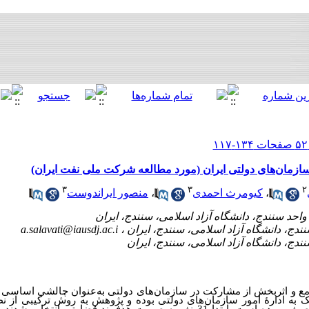
ازمان‌های دولتی ایران (مورد مطالعه شرکت ملی نفت ایران)
۳
۳
۲
،
کیومرث احمدی
،
منصور ایراندوست
a.salavati@iausdj.ac.i
امع و اثربخش از مشارکت در سازمان‌های دولتی به‌عنوان چالشی اساس
 به ادارۀ امور سازمان‌های دولتی بوده و پژوهش به روش ترکیبی از نظ