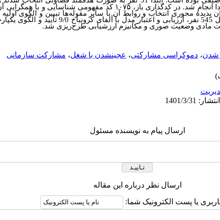
انجام شده و از لحاظ هدف اکتشافی و توصیفی بوده است. ابتدا 31 نفر به ‌صورت هدفمند 
ا انجام شد. در کدگذاری باز،
۱۰۷۵
کد مفهومی شناسایی و با همگرایی آن
دیدۀ محوری انتخاب و روابط آن با سایر مقوله‌ها تبیین و الگوی اولیه ا
اعتبار
 مادی وضعیت صوری و مکانیزم ارزشیابی طرح
ریزی شد.
ر شدن
،
دموکراسی مشارکتی
،
عجینشدن با شغل
،
مشارکت سازمانی
يريت
ارسال پیام به نویسنده مسئول
ارسال نظر درباره این مقاله
اربری یا پست الکترونیک شما: