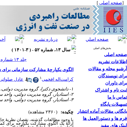
[
صفحه اصلی
]
بخش‌های اصلی
سال ۱۳، شماره ۵۲ - ( ۳-۱۴۰۱ )
صفحه اصلی
جلد ۱۳ شماره ۵۲ صفحات ۱۳۴-۱۱۷
اطلاعات نشریه
آرشیو مجله و مقالات
الگوی یکپارچۀ مشارکت سازمانی برای س
برای نویسندگان
۱
کرامت‌اله افخمی
،
عادل صلواتی
برای داوران
۱- دانشجوی دکترا، گروه مدیریت دولتی، واحد سنندج، دانشگاه آزاد اسلامی، سنندج، ایران
ثبت نام و اشتراک
۲- استادیار، گروه مدیریت دولتی، واحد سنندج، دانشگاه آزاد اسلامی، سنندج، ایران ،
تماس با ما
۳- استادیار، گروه مدیریت دولتی، واحد سنندج، دانشگاه آزاد اسلامی، سنندج، ایران
تسهیلات پایگاه
بایگانی مقالات آماده انتشار
چکیده:
(۲۳۶۰ مشاهده)
فرم ها و دستورالعمل ها
با وجود مطالعات گذشته، نقصان نظریۀ ج
ارائۀ یک الگوی مشارکت یکپارچه برای کمک
لینک های مفید