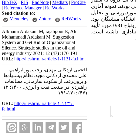
BibTeX
|
RIS
|
EndNote
|
Medlars
|
ProCite
بودند. نمونه آماری
|
Reference Manager
|
RefWorks
نان موردبررسی و تحلیل
Send citation to:
طلاعات پرسشنامه استاندارد 26 سوالی برگرفته از مدل لام (2013) در دانشگاه میشیگان بود.
RefWorks
Zotero
Mendeley
روایی صوری این پرسشنامه با نظر متخصصین بررسی و تأییدشد و همچنین، پایایی آن به ­وسیله آلفای کرونباخ 0/81 مورد تأیید
ناداری داشته است.
Afkhami Ardakani M, rajabpour E, Ali
Mohammadi Ardakani M. Suggestion
System and Get Rid of Organizational
Silence. Strategic studies in the oil and
energy industry 2021; 12 (47) :170-191
URL:
http://iieshrm.ir/article-1-1131-fa.html
افخمی اردکانی مهدی، رجب پور ابراهیم،
علی محمدی اردکانی مجید. نظام پیشنهادها
و برون‌رفت از سکوت سازمانی. مطالعات
راهبردي در صنعت نفت و انرژي. ۱۴۰۰; ۱۲
(۴۷) :۱۷۰-۱۹۱
URL:
http://iieshrm.ir/article-۱-۱۱۳۱-
fa.html