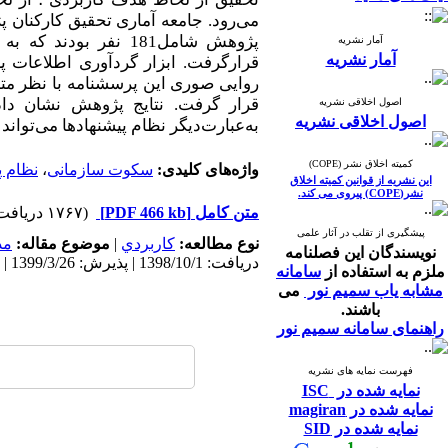
می‌رود. جامعه آماری تحقیق کارکنان 
پژوهش شامل181 نفر ب
آمار نشریه
آمار نشریه
قرار گرفت. نتایج پژوهش نشان دا
اصول اخلاقی نشریه
اصول اخلاقی نشریه
به‌عبارت‌دیگر نظام پیشنهادها می‌توا
کمیته اخلاق نشر (COPE)
واژه‌های کلیدی:
سکوت سازمانی
،
نظام پ
این نشریه از قوانین کمیته اخلاق
نشر(COPE) پیروی می کند.
متن کامل
[PDF 466 kb]
(۱۷۶۷ دریافت)
پیشگیری از تقلب در آثار علمی
نوع مطالعه:
كاربردي
|
موضوع مقاله:
مد
نویسندگان این فصلنامه
دریافت: 1398/10/1 | پذیرش: 1399/3/26 | انتشار: 1400/3/31
ملزم به استفاده از
سامانه
مشابه یاب سمیم نور
می
باشند.
راهنمای سامانه سمیم نور
فهرست نمایه های نشریه
نمایه شده در ISC
نمایه شده در magiran
نمایه شده در SID