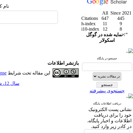
نام ک
All
Since 2021
Citations
647
445
h-index
11
9
i10-index
12
8
">نمایه شده در گوگل
اسکولار
جستجو در پایگاه
بازنشر اطلاعات
این مقاله تحت شرایط
ense
سال 12، شماره 47 - ( 3-1400 )
جستجوی پیشرفته
دریافت اطلاعات پایگاه
نشانی پست الکترونیک
خود را برای دریافت
اطلاعات و اخبار پایگاه،
در کادر زیر وارد کنید.