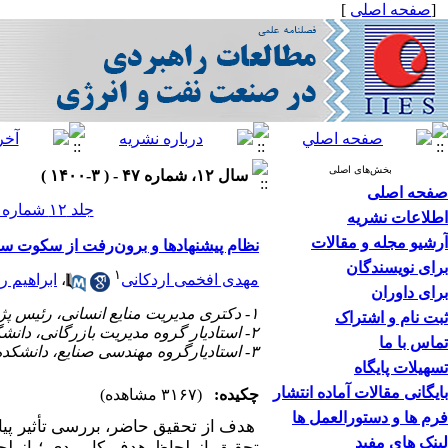
[
صفحه اصلی
]
بخش‌های اصلی
سال ۱۲، شماره ۴۷ - ( ۳-۱۴۰۰ )
صفحه اصلی
جلد ۱۲ شماره ۴۷ صفحات ۱۹۱-۱۷۰
اطلاعات نشریه
آرشیو مجله و مقالات
نظام پیشنهادها و برون‌رفت از سکوت سا
برای نویسندگان
۱
مهدی افخمی اردکانی
،
ابراهیم 
برای داوران
۱- دکتری مدیریت منایع انسانی، رئیس پژوهش گاز استان یزد
ثبت نام و اشتراک
۲- استادیار گروه مدیریت بازرگانی، دانشگاه خلیج‌فارس، بوشهر
تماس با ما
۳- استادیارگروه مهندسی صنایع، دانشکده فنی و مهندسی، دانشگاه اردکان ،
تسهیلات پایگاه
بایگانی مقالات آماده انتشار
چکیده:
(۳۱۶۷ مشاهده)
فرم ها و دستورالعمل ها
هدف از تحقیق حاضر، بررسی تأثیر پیا
لینک های مفید
تحقیق از لحاظ هدف کاربردی ؛ از لح