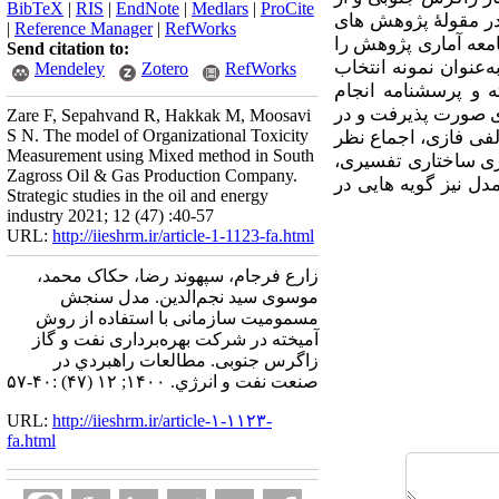
BibTeX
|
RIS
|
EndNote
|
Medlars
|
ProCite
ر مقولۀ پژوهش­ های
|
Reference Manager
|
RefWorks
جنوبی، جامعه آماری پژوهش را
Send citation to:
استفاده از روش نمونه‌گیری هدفمند، 17 نفر از آن‌ها به‌عنوان نمونه انتخاب
Mendeley
Zotero
RefWorks
ه و پرسشنامه انجام
ری صورت پذیرفت و در
Zare F, Sepahvand R, Hakkak M, Moosavi
S N. The model of Organizational Toxicity
کنیک دلفی فازی، اجماع نظر
Measurement using Mixed method in South
ازی ساختاری تفسیری،
Zagross Oil & Gas Production Company.
دل نیز گویه هایی در
Strategic studies in the oil and energy
industry 2021; 12 (47) :40-57
URL:
http://iieshrm.ir/article-1-1123-fa.html
زارع فرجام، سپهوند رضا، حکاک محمد،
موسوی سید نجم‌الدین. مدل سنجش
مسمومیت سازمانی با استفاده از روش
آمیخته در شرکت بهره‌برداری نفت و گاز
زاگرس جنوبی. مطالعات راهبردي در
صنعت نفت و انرژي. ۱۴۰۰; ۱۲ (۴۷) :۴۰-۵۷
URL:
http://iieshrm.ir/article-۱-۱۱۲۳-
fa.html