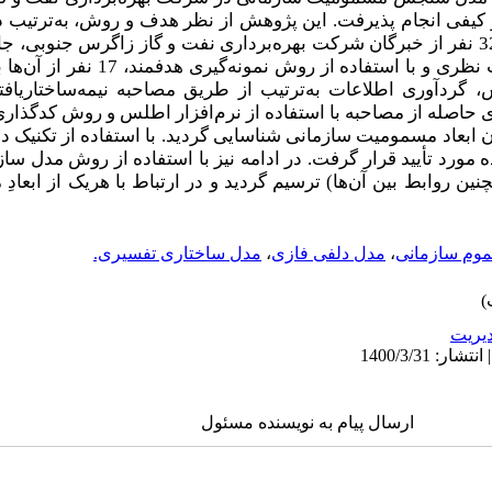
کیفی انجام پذیرفت. این پژوهش از نظر هدف و روش، به‌ترتیب د
کاربردی و توصیفی قرار گرفت. تعداد32 نفر از خبرگان شرکت بهره‌برداری نفت و گاز زاگرس 
تشکیل دادند که بر اساس اصل کفایت نظری و با 
گردآوری اطلاعات به‌ترتیب از طریق مصاحبه نیمه‌ساختاریافت
ی حاصله از مصاحبه با استفاده از نرم‌افزار اطلس و روش کدگذا
جام شده، 12 بُعد به‌عنوان ابعاد مسمومیت سازمانی شناسایی گردید. با استفاده از ت
ورد تأیید قرار گرفت. در ادامه نیز با استفاده از روش مدل س
 روابط بین آن‌ها) ترسیم گردید و در ارتباط با هریک از ابعادِ م
وم سازمانی
،
مدل دلفی فازی
،
مدل ساختاری تفسیری.
يريت
ارسال پیام به نویسنده مسئول