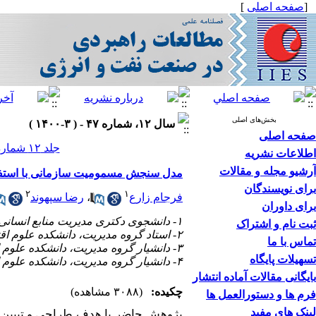
[
صفحه اصلی
]
بخش‌های اصلی
سال ۱۲، شماره ۴۷ - ( ۳-۱۴۰۰ )
صفحه اصلی
جلد ۱۲ شماره ۴۷ صفحات ۵۷-۴۰
اطلاعات نشریه
آرشیو مجله و مقالات
مدل سنجش مسمومیت سازمانی با استفاد
برای نویسندگان
۲
۱
فرجام زارع
،
رضا سپهوند
برای داوران
۱- دانشجوی دکتری مدیریت منابع انسانی، دانشکده علوم اقتصادی و اداری، دانشگاه لرستان، خرم آباد
ثبت نام و اشتراک
۲- استاد گروه مدیریت، دانشکده علوم اقتصادی و اداری ، دانشگاه لرستان، خرم آباد ،
تماس با ما
۳- دانشیار گروه مدیریت، دانشکده علوم اقتصادی و اداری ، دانشگاه لرستان، خرم آباد
تسهیلات پایگاه
۴- دانشیار گروه مدیریت، دانشکده علوم اقتصادی و اداری، دانشگاه لرستان، خرم آباد
بایگانی مقالات آماده انتشار
چکیده:
(۳۰۸۸ مشاهده)
فرم ها و دستورالعمل ها
لینک های مفید
پژوهش حاضر با هدف طراحی و تبیین 