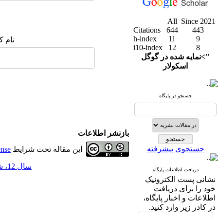
All
Since 2021
Citations
644
443
h-index
11
9
نام ک
i10-index
12
8
">نمایه شده در گوگل
اسکولار
جستجو در پایگاه
بازنشر اطلاعات
جستجوی پیشرفته
این مقاله تحت شرایط
ense
سال 12، شماره 47 - ( 3-1400 )
دریافت اطلاعات پایگاه
نشانی پست الکترونیک
خود را برای دریافت
اطلاعات و اخبار پایگاه،
در کادر زیر وارد کنید.