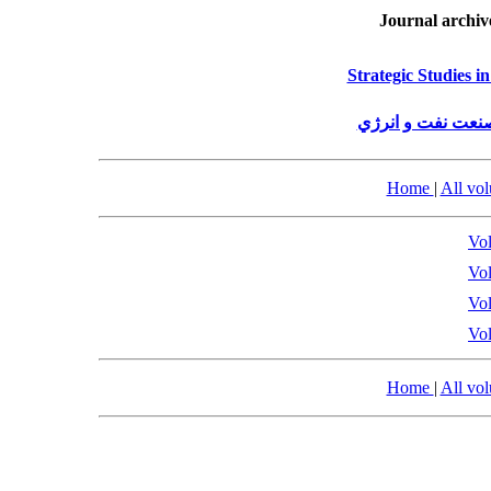
Journal archiv
Strategic Studies 
صنعت نفت و انرژي
Home
|
All vo
Vol
Vol
Vol
Vol
Home
|
All vo