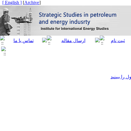
[ English ]
]
Archive
[
را ببینید