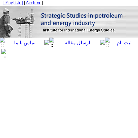
[ English ]
]
Archive
[