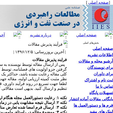
[
صفحه اصلی
]
بخش‌های اصلی
فرآیند پذیرش مقالات
صفحه اصلی
| آخرین بروزرسانی: ۱۳۹۶/۱۲/۵ |
اطلاعات نشریه
فرایند پذیرش مقالات
آرشیو مجله و مقالات
پس از ارسال مقاله توسط نویسنده به سام
برای نویسندگان
گرفتن جزو اولویت های فصلنامه، توسط کمی
برای داوران
کلی مقاله رعایت نشده باشد، حداکثر یک 
نظر مثبت کمیته ارزیابی اولیه، مقاله جه
ثبت نام و اشتراک
لطفا جهت تسریع در روند فرآیند داوری، ق
تماس با ما
تنظیم و ارسال کنید. بدیهی است مقالاتی
تسهیلات پایگاه
نکته ۱
:
رعایت دستورالعمل مجله هنگام ار
بایگانی مقالات آماده انتشار
نکته ۲
:
ارسال نتیجه مشابهت یابی در زما
فرم ها و دستورالعمل ها
نکته ۳
:
ارسال فرم امضا شده تعارض مناف
لینک های مفید
نکته ۴: موضوع مقاله در راستای ماموریت های فصلنامه باشد.