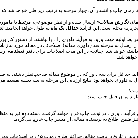
پ و انتشار آن، چهار مرحله به ترتیب زیر طی خواهد شد که بطور متوسط بین ۲ تا ۶ م
مای نگارش مقالات
» ارسال شده و از نظر موضوعی، مرتبط با ماموریت
حریریه مجله است. این فرآیند
حداقل یک ماه
به طول خواهد انجامید.
لط
ایط اولیه جهت ورود به فرآیند داوری را دارا نباشند، از دستور کار 
سال به مرحله بعد ( داوری مقاله) اصلاحاتی در مقاله مورد نیاز باش
 گذاشته خواهد شد. چنانچه در این مدت اصلاحات برای دفتر فصلنامه ار
 خواهد شد.
‌اند، حداقل برای سه داور که در موضوع مقاله صاحب‌نظر باشند، به ص
ل به داوری نخواهد بود. نتایج ارزیابی این مرحله به سه دسته تقسیم می
است؛
ظر داوران قابل چاپ است؛
فرآیند داوری ، در نوبت چاپ قرار خواهد گرفت. دسته دوم نیز به ‌من
یز ضمن اطلاع به نویسنده مقاله، از مسیر چاپ خارج می‌گردد.
در این مرحله، نویسنده یا نویسندگان مقا