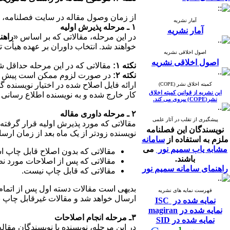
از زمان وصول مقاله در سایت فصلنامه، تا زمان چا
آمار نشریه
۱ ـ مرحله پذیرش اولیه
آمار نشریه
در این مرحله، مقالاتی که بر اساس «
راهن
خواهند شد. انتخاب داوران بر عهده هیأت ت
اصول اخلاقی نشریه
اصول اخلاقی نشریه
نکته ۱:
مقالاتی که در این مرحله حداقل شر
نکته ۲:
در صورت لزوم ممکن است پیش از ار
ارائه فایل اصلاح شده در اختیار نویسنده
کمیته اخلاق نشر (COPE)
این نشریه از قوانین کمیته اخلاق
کار خارج شده و به نویسنده اطلاع رسانی
نشر(COPE) پیروی می کند.
۲ ـ مرحله داوری مقاله
پیشگیری از تقلب در آثار علمی
مقالاتی که مورد پذیرش اولیه قرار گرفته
نویسندگان این فصلنامه
نویسنده زودتر از یک ماه بعد از زمان ارسا
ملزم به استفاده از
سامانه
مشابه یاب سمیم نور
می
مقالاتی که بدون اصلاح قابل چاپ 
باشند.
مقالاتی که پس از اصلاحات مورد ن
راهنمای سامانه سمیم نور
مقالاتی که قابل چاپ نیست
.
بدیهی است مقالات دسته اول پس از اتمام 
فهرست نمایه های نشریه
ارسال خواهد شد و مقالات غیرقابل چاپ ن
نمایه شده در ISC
نمایه شده در magiran
۳ـ مرحله انجام اصلاحات
نمایه شده در SID