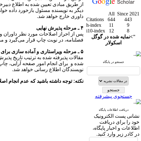
از طریق مبادی تعیین شده به اطلاع دبیرخ
دیگر به نویسنده مسئول بازخورد داده خوا
All
Since 2021
داوری خارج خواهد شد.
Citations
644
443
h-index
11
9
۴ ـ مرحله پذیرش نهایی
i10-index
12
8
پس از احراز اصلاحات مورد نظر داوران و ی
">نمایه شده در گوگل
فصلنامه، در نوبت چاپ قرار می‌گیرد و مر
اسکولار
۵ ـ مرحله ویراستاری و آماده سازی برای چاپ
مقالات پذیرفته شده به ترتیب تاریخ پذیر
جستجو در پایگاه
شده و برای انجام امور صفحه آرایی، چاپ و
نویسندگان اطلاع رسانی خواهد شد.
نکته: توجه داشته باشید که عدم انجام اص
جستجوی پیشرفته
دریافت اطلاعات پایگاه
نشانی پست الکترونیک
خود را برای دریافت
اطلاعات و اخبار پایگاه،
در کادر زیر وارد کنید.