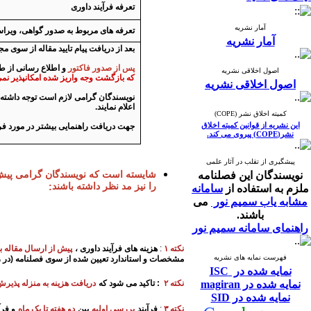
تعرفه فرآیند داوری
آمار نشریه
تعرفه های مربوط به صدور گواهی، ویرا
آمار نشریه
بعد از دریافت پیام تایید مقاله از سوی م
پس از صدور فاکتور
و اطلاع رسانی از ط
اصول اخلاقی نشریه
که بازگشت وجه واریز شده امکانپذیر نم
اصول اخلاقی نشریه
نویسندگان گرامی لازم است توجه داشته 
اعلام نمایند.
کمیته اخلاق نشر (COPE)
این نشریه از قوانین کمیته اخلاق
جهت دریافت راهنمایی بیشتر در مورد فرآیند پرداخ
نشر(COPE) پیروی می کند.
پیشگیری از تقلب در آثار علمی
شایسته است که نویسندگان گرامی پیش ا
نویسندگان این فصلنامه
را نیز مد نظر داشته باشند
:
ملزم به استفاده از
سامانه
مشابه یاب سمیم نور
می
باشند.
راهنمای سامانه سمیم نور
نکته ۱
:
هزینه های فرآیند داوری ،
پیش از ارسال مقاله ب
فهرست نمایه های نشریه
مشخصات و استاندارد تعیین شده از سوی فصلنامه (در ر
نمایه شده در ISC
نمایه شده در magiran
نکته ۲
:
تاکید می شود که
دریافت هزینه به منزله پذیرش
نمایه شده در SID
نکته ۳
:
فرآیند
بررسی اولیه
بین
دو هفته تا یک ماه
و فرآ