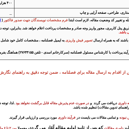
۴۰۰ هزار تومان
_
ستاری، طراحی، صفحه آرایی و چاپ
جله و تغییر کد وضعیت مقاله، لازم است ابتدا
فرم مشخصات نویسندگان جهت صدور فاکتور
(
ل
ریق پنل کاربری، مجور واریز وجه صادر و مشخصات پرداخت اعلام خواهد شد. بنابراین، توجه د
ی باشد.
باشند که به همراه ارسال
تصویر فیش واریزی
به ایمیل فصلنامه ، مشخصات کامل خود شامل
ت با کارشناس مسئول فصلنامه (سرکارخانم اسدی - تلفن ۲۷۶۴۴۱۵۵) هماهنگ بفرمایید.
ز اقدام به ارسال مقاله برای فصلنامه ، ضمن توجه دقیق به راهنمای نگارش 
ه داوری
دریافت می گردد و
در صورت عدم پذیرش مقاله قابل برگشت نخواهد بود
.
لذا، توجه
اهنمای تدوین مقالات) تنظیم شده باشد
.
 نبوده
و تمامی مقالات می بایست در
فرآیند داوری
مورد بررسی و ارزیابی قرار گیرند
.
که پس از تایید اولیه مقاله آغاز می گردد،
یند
داوری مقالات
معمولا
بین ۲ تا ۶ ماه