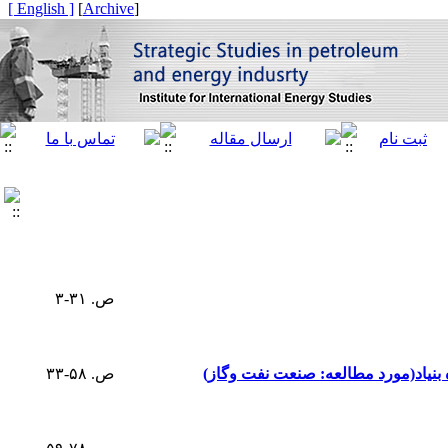
[ English ]
]
Archive
[
ص. ۳۱-۳
بنیاد(مورد مطالعه: صنعت نفت وگاز)
ص. ۵۸-۳۳