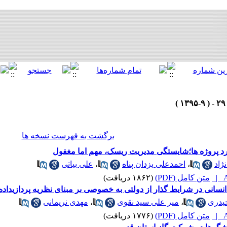
برگشت به فهرست نسخه ها
رد پروژه ها؛شایستگی مدیریت ریسک، مهم اما مغفول
ژاد
،
احمدعلی یزدان پناه
،
علی بیاتی
A
متن کامل (PDF)
(۱۸۶۲ دریافت)
انی در شرایط گذار از دولتی به خصوصی بر مبنای نظریه پردازیداده 
یدری
،
میر علی سید نقوی
،
مهدی نریمانی
A
متن کامل (PDF)
(۱۷۷۶ دریافت)