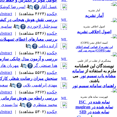
عوامل موثر بر انگیزش و حفظ دان
عسل آغاز
،
امیررضا کوشک
آمار نشریه
چکیده
(۴۶۲۴ مشاهده)
|
bstract |
آمار نشریه
بررسی نقش هوش هیجانی در کیفیت
سیدجلیل لاجوردی
،
سامیه 
اصول اخلاقی نشریه
اصول اخلاقی نشریه
چکیده
(۵۴۴۶ مشاهده)
|
bstract |
بررسی معیارهای اعطای تسهیلات 
کمیته اخلاق نشر (COPE)
آزاده دباغی
این نشریه از قوانین کمیته اخلاق
نشر(COPE) پیروی می کند.
چکیده
(۴۴۱۸ مشاهده)
|
bstract |
بررسی و آزمون مدل چابکی سازم
پیشگیری از تقلب در آثار علمی
هدا صنعتی گر
،
مهربان هادی
نویسندگان این فصلنامه
ملزم به استفاده از
سامانه
چکیده
(۵۵۲۳ مشاهده)
|
bstract |
مشابه یاب سمیم نور
می
سنجش میزان رضایت شغلی کارکنان 
باشند.
مهدی ابراهیمی بلانی
،
سعید
راهنمای سامانه سمیم نور
چکیده
(۶۳۶۲ مشاهده)
|
bstract |
فهرست نمایه های نشریه
بررسی رابطه بین هوش سازمانی و
نمایه شده در ISC
محمد منتظری
،
ندا پسندی پ
نمایه شده در magiran
چکیده
(۵۳۰۲ مشاهده)
|
bstract |
نمایه شده در SID