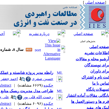
[
صفحه اصلی
]
بخش‌های اصلی
صفحه اصلی
سال ۸، شماره ۲۹ - ( ۹-۱۳۹۵ )
اطلاعات نشریه
آرشیو مجله و مقالات
برای نویسندگان
برای داوران
رابطه مدیر پروژه شایسته و عملک
ثبت نام و اشتراک
حسین صفری
،
احمد جعفر ن
تماس با ما
چکیده
(۶۶۶۹ مشاهده)
|
bstract |
تسهیلات پایگاه
طراحی مدل مدیریت ریسک منابع انس
بایگانی مقالات آماده انتشار
رحمت الله قلی پور
،
علی ح
فرم ها و دستورالعمل ها
چکیده
(۶۰۹۶ مشاهده)
|
bstract |
لینک های مفید