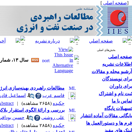
[
صفحه اصلی
]
بخش‌های اصلی
صفحه اصلی
سال ۱۳، شماره ۵۲ - ( ۳-۱۴۰۱ )
اطلاعات نشریه
آرشیو مجله و مقالات
برای نویسندگان
برای داوران
مطالعات راهبردی بهینه‌سازی انرژی
ثبت نام و اشتراک
قاسم عرب
،
اسماعیل قادر
تماس با ما
چکیده
(۲۶۵۸ مشاهده)
|
bstract |
تسهیلات پایگاه
بررسی و ارائۀ الگوی استقرار بلا
بایگانی مقالات آماده انتشار
علی روشنی
،
حسین بوداقی
فرم ها و دستورالعمل ها
چکیده
(۲۸۵۸ مشاهده)
|
bstract |
لینک های مفید