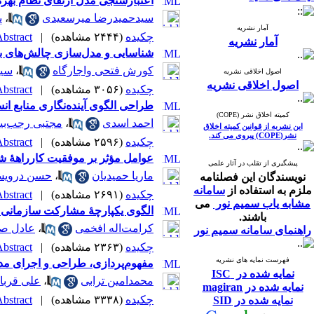
اعتبارسنجی مدل ارتقای نظام بهر
سیدحمیدرضا میرسعیدی
،
پ
آمار نشریه
چکیده
(۲۴۴۴ مشاهده)
|
bstract |
آمار نشریه
شناسایی و مدل‌سازی چالش‌های ‌به
کورش فتحی واجارگاه
،
سید
اصول اخلاقی نشریه
اصول اخلاقی نشریه
چکیده
(۳۰۵۶ مشاهده)
|
bstract |
طراحی الگوی آینده‌‌نگاری منابع انسا
کمیته اخلاق نشر (COPE)
احمد اسدی
،
مجتبی رجب‌بی
این نشریه از قوانین کمیته اخلاق
نشر(COPE) پیروی می کند.
چکیده
(۲۵۹۶ مشاهده)
|
bstract |
عوامل مؤثر بر موفقیت کارراهۀ 
پیشگیری از تقلب در آثار علمی
ماریا حمیدیان
،
حسن دروی
نویسندگان این فصلنامه
ملزم به استفاده از
سامانه
چکیده
(۲۶۹۱ مشاهده)
|
bstract |
مشابه یاب سمیم نور
می
الگوی یکپارچۀ مشارکت سازمانی ب
باشند.
کرامت‌اله افخمی
،
عادل صل
راهنمای سامانه سمیم نور
چکیده
(۲۳۶۳ مشاهده)
|
bstract |
فهرست نمایه های نشریه
مفهوم‌پردازی، طراحی و اجرای مدل 
نمایه شده در ISC
محمدامین ترابی
،
علی قربا
نمایه شده در magiran
چکیده
(۳۳۳۸ مشاهده)
|
bstract |
نمایه شده در SID