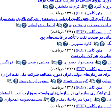
ه‌وری نیروی انسانی در شرکت ملی نفت ایران
روانه گلرد
،
کرم‌اله دانشفرد
A
متن کامل (PDF)
(۱۲۹۰ دریافت)
‌کارگیری اثربخش کانون ارزیابی و توسعه در شرکت پالایش نفت تهرا
 احمد مصطفوی منتظری
،
اباصلت خراسانی
A
متن کامل (PDF)
(۱۳۹۱ دریافت)
نی در صنعت نفت با تأکید بر قابلیت‌‌‌‌های پویا
گی
،
کاوه تیمورنژاد
A
متن کامل (PDF)
(۱۳۳۴ دریافت)
شغلی در شرکت ملی نفت
ش
،
محمدجواد حضوری
،
مجتبی رفیعی
،
فرنگیس ب
A
متن کامل (PDF)
(۱۳۷۴ دریافت)
رای سازمان‌های دولتی ایران (مورد مطالعه شرکت ملی نفت ایران)
واتی
،
کیومرث احمدی
،
منصور ایراندوست
A
متن کامل (PDF)
(۱۲۴۸ دریافت)
تراشکاری سازمانی در سازمان‌های وابسته به وزارت نفت با استفاده از
نی
،
رامونا میرحاجیان‌مقدم
،
سیدهمعصومه غمخواری
A
متن کامل (PDF)
(۱۳۴۴ دریافت)