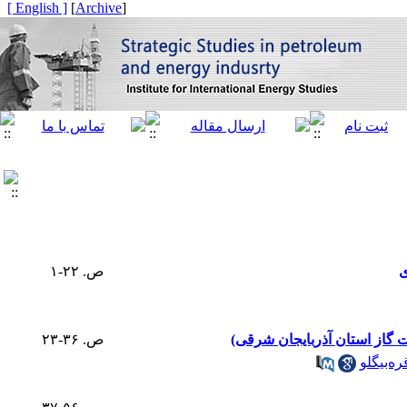
[ English ]
]
Archive
[
ی
ص. ۲۲-۱
ت گاز استان آذربایجان شرقی)
ص. ۳۶-۲۳
ه‌بیگلو