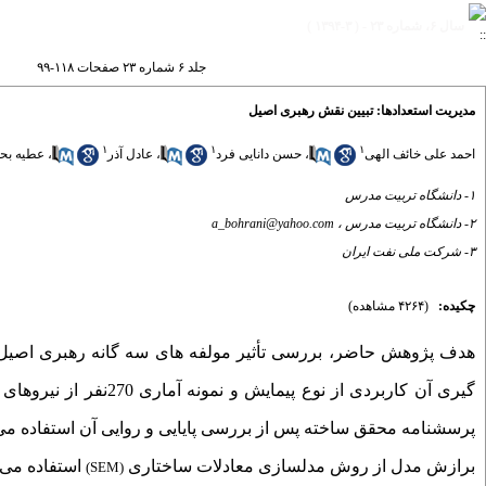
سال ۶، شماره ۲۳ - ( ۳-۱۳۹۴ )
جلد ۶ شماره ۲۳ صفحات ۱۱۸-۹۹
مدیریت استعدادها: تبیین نقش رهبری اصیل
۱
۱
۱
احمد علی خائف الهی
،
حسن دانایی فرد
،
عادل آذر
،
عطیه بحر
۱- دانشگاه تربیت مدرس
۲- دانشگاه تربیت مدرس ،
a_bohrani@yahoo.com
۳- شرکت ملی نفت ایران
چکیده:
(۴۲۶۴ مشاهده)
هدف پژوهش حاضر، بررسی تأثیر مولفه های سه گانه رهبری اصیل ش
گیری آن کاربردی از نو
پرسشنامه محقق ساخته پس از بررسی پایایی و روایی آن استفاده می
برازش مدل از روش مدلسازی معادلات ساختاری
استفاده می ش
(SEM)