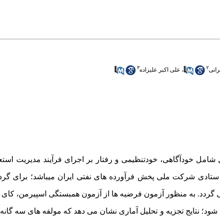
۳
۲
انی
،
علی اکبر علیزاده
امل خودآگاهی، خودتنظیمی و رفتار بر اجرای فرآیند مدیریت است
ع پیمایش و نمونه آماری 270نفر از نیروهای ستادی شرکت ملی پخش فرآورده های نفتی ایران می‏باشد؛ بر
 گردد. به منظور آزمون فرضیه ها از آزمون همبستگی اسپیرمن، کای 
ود؛ نتایج تجزیه و تحلیل آماری نشان می دهد که مولفه های سه گانه