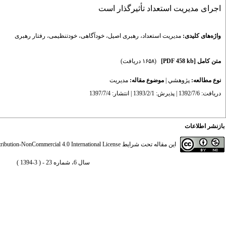
اجرای مدیریت استعداد تأثیرگذار است
واژه‌های کلیدی:
مدیریت استعداد
،
رهبری اصیل
،
خودآگاهی
،
خودتنظیمی
،
رفتار رهبری
متن کامل
[PDF 458 kb]
(۱۶۵۸ دریافت)
نوع مطالعه:
پژوهشي
|
موضوع مقاله:
مديريت
دریافت: 1392/7/6 | پذیرش: 1393/2/1 | انتشار: 1397/7/4
بازنشر اطلاعات
این مقاله تحت شرایط
ibution-NonCommercial 4.0 International License
سال 6، شماره 23 - ( 3-1394 )