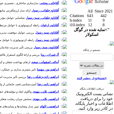
آقاجانی، مجتبی
مدل‌سازی ساختاری ـ تفسیری عوامل مؤ
آقاداود جلفایی، رسول
Since 2021
All
ارائه مدل ارزشآفرینی منابع انس
Citations
643
442
آقاداود جلفایی، سید رسول
شناسایی عوامل مؤثر جذب و استخدام ویژۀ کا
h-index
11
9
i10-index
12
8
آقاداود، ارغوان
رابطه کرنوبیولوژی با عوامل مرتبط با 
">نمایه شده در گوگل
آقاداود، سید رسول
بررسی عوامل موفقیت مدیریت استر
اسکولار
آقاداود، سید رسول
رابطه کرنوبیولوژی با عوامل مرتب
آقاداوود، سید رسول
بررسی تأثیر مدیریت شادمان ساز
جستجو در پایگاه
آل‌عمران، رویا
بررسی و ارائۀ الگوی استقرار بلاکچین 
آیباغی اصفهانی، سعید
ارتقای بهداشت شغلی و کیفیت زن
ابراهیم پور، مهسا
تاثیر مشتری مداری بر عملکرد شغ
ابراهیم زاده پزشکی، رضا
بررسی تأثیر مدیریت استعدا
جستجوی پیشرفته
ابراهیم ‌زاده، رضا
آسیب‌شناسی قصد جابجایی از واحد ص
دریافت اطلاعات پایگاه
ابراهیمی بلانی، مهدی
واکاوی ابعاد و مؤلفه‌های حفظ 
نشانی پست الکترونیک
خود را برای دریافت
ابراهیمی بلانی، مهدی
سنجش میزان رضایت شغلی کارکنان ش
اطلاعات و اخبار پایگاه،
ابراهیمی، الهام
تبیین مدل پیشایند‌ها و پسایندهای تعادل
در کادر زیر وارد کنید.
ابراهیمی، الهه
ارتقای بهداشت شغلی و کیفیت زندگی کاری 