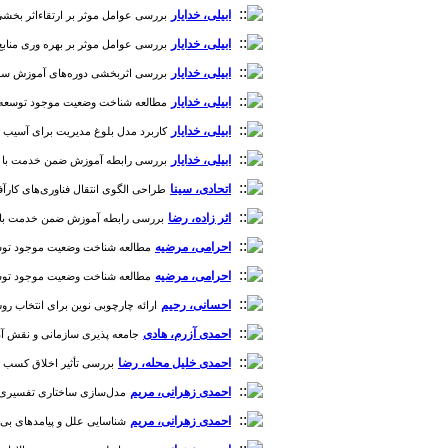
ابیلی، خدایار
بررسی عوامل موثر بر ارتقاءاثر بخشی د
ابیلی، خدایار
بررسی عوامل موثر بر بهره وری منابع انس
ابیلی، خدایار
بررسی اثربخشی دوره‌های آموزش سرپرستی
ابیلی، خدایار
مطالعه شناخت وضعیت موجود توسعه منابع 
ابیلی، خدایار
کاربرد مدل بلوغ مدیریت برای آسیب شناس
ابیلی، خدایار
بررسی رابطه آموزش ضمن خدمت با مدیریت
اتحادی، سینا
طراحی الگوی انتقال فناوری‌‌های کارآفرین
اثر زاده، رضا
بررسی رابطه آموزش ضمن خدمت با مدیریت
احرامی، مرضیه
مطالعه شناخت وضعیت موجود توسعه من
احرامی، مرضیه
مطالعه شناخت وضعیت موجود توسعه من
احسانی، رحیم
ارائه چارچوبی نوین برای انتخاب روش م
احمدی آزرم، هادی
جامعه پذیری سازمانی و نقش آن در
احمدی خلیل محله، رضا
بررسی تأثیر اخلاق کسب و ک
احمدی زهرانی، مریم
مدل‌سازی ساختاری تفسیری عوام
احمدی زهرانی، مریم
شناسایی علل و پیامدهای بی‌‌اعتم