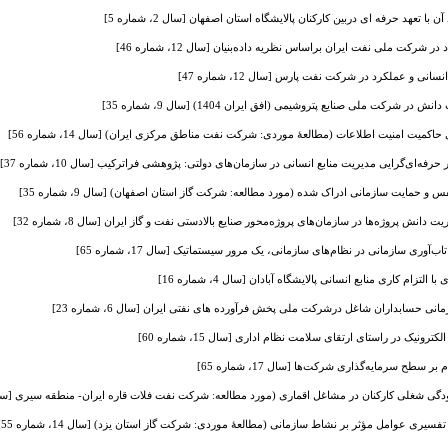
با تعهد حرفه ای دربین کارکنان پالایشگاه استان اصفهان [سال 2، شماره 5]
 شرکت ملی نفت ایران براساس نظریه داده‌بنیان [سال 12، شماره 46]
سانی و عملکرد در شرکت نفت پارس [سال 12، شماره 47]
شرکت ملی صنایع پتروشیمی (افق ایران 1404) [سال 9، شماره 35]
کمیت امنیت اطلاعات (مطالعۀ موردی: شرکت نفت مناطق مرکزی ایران) [سال 14، شماره 56]
حرفه‌ای‌گرایی مدیریت منابع انسانی در سازمان‌های دولتی: پژوهشی فراترکیب [سال 10، شماره 37]
حمایت سازمانی ادراک شده (مورد مطالعه: شرکت گاز استان اصفهان) [سال 9، شماره 35]
 پروژه‌ها در سازمان‌های پروژه‌محور صنایع بالادستی نفت و گاز ایران [سال 8، شماره 32]
ری سازمانی در نظام‌های سازمانی، یک مرور سیستماتیک [سال 17، شماره 65]
زام کاری منابع انسانی پالایشگاه آبادان [سال 4، شماره 16]
ی حسابداران شاغل درشرکت ملی پخش فرآورده ‌های نفتی ایران [سال 6، شماره 23]
نیک در راستای ارتقای سلامت نظام اداری [سال 15، شماره 60]
سطح سرمایه‌گذاری شرکت‌ها [سال 17، شماره 65]
ی شغلی کارکنان در مشاغل اقماری (مورد مطالعه: شرکت نفت فلات قاره ایران- منطقه سیری [سال 11، شماره 
یری عوامل مؤثر بر نشاط سازمانی (مطالعۀ موردی: شرکت گاز استان یزد) [سال 14، شماره 55]