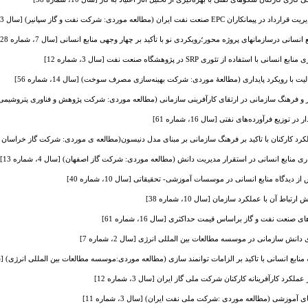
ت ایران (مطالعه موردی: شرکت نفت و گاز سپانیر) [سال 3، شماره 12]
انی درسازمانهای پروژه محور؛رویکردی نو با تأکید بر چهار وجهی منابع انسانی [سال 7، شماره 28]
فاده از تئوری SRP در پژوهشگاه صنعت نفت [سال 3، شماره 12]
یت با رویکرد پایداری (مطالعۀ موردی: شرکت بهینه‌سازی مصرف سوخت) [سال 14، شماره 56]
فرهنگ سازمانی در ارتقای کارآفرینی سازمانی (مطالعه موردی: شرکت پژوهش و فناوری پتروشیمی) [سال 5، ش
زیع فرآورده‌های نفتی [سال 16، شماره 61]
کارکنان با تاکید بر فرهنگ سازمانی بر مبنای مدل دنیسون(مطالعه ی موردی: شرکت گاز خراسان رضوی) [سال
منابع انسانی در استقرار مدیریت دانش (مطالعه موردی: شرکت گاز اصفهان) [سال 4، شماره 13]
دگاه منابع انسانی در موسسات آموزشی- تحقیقاتی [سال 10، شماره 40]
 آن با عملکرد سازمان [سال 10، شماره 38]
عت نفت و گاز براساس قیمت حداکثری [سال 16، شماره 61]
ش سازمانی در موسسه مطالعات بین المللی انرژی [سال 2، شماره 7]
انسانی با تاکید بر الزامات توانمند سازی (مطالعه موردی:موسسه مطالعات بین المللی انرژی) [سال 1، شمار
 کارآفرینانه کارکنان شرکت ملی گاز ایران [سال 3، شماره 12]
وزشی (مطالعه موردی :شرکت ملی نفت ایران) [سال 3، شماره 11]