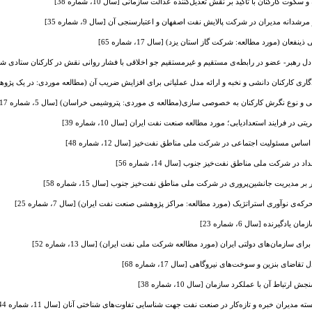
کوت کارکنان با تاکید بر نقش تعدیل‌کننده عدالت سازمانی [سال 10، شماره 38]
رشدانه مدیران در شرکت پالایش نفت اصفهان و اعتبارسنجی آن [سال 9، شماره 35]
ان (مورد مطالعه: شرکت گاز استان یزد) [سال 17، شماره 65]
رهبر- عضو در رابطه‌ی مستقیم و غیرمستقیم جو اخلاقی با فشار روانی نقش در کارکنان ستادی شرکت ملی ن
ی کارکنان دانشی و نخبه و ارائه مدل عملیاتی برای افزایش ضریب آن (مطالعه موردی: در یک پژوهشگاه واب
نوع نگرش کارکنان به خصوصی سازی(مطالعه ی موردی: پتروشیمی خراسان) [سال 5، شماره 17]
ر فرایند استعدادیابی؛ مورد مطالعه صنعت نفت ایران [سال 10، شماره 39]
ساس مسئولیت اجتماعی در شرکت ملی مناطق نفت‌خیز [سال 12، شماره 48]
ر شرکت ملی مناطق نفت‌خیز جنوب [سال 14، شماره 56]
 مدیریت جانشین‌پروری در شرکت ملی مناطق نفت‌خیز جنوب [سال 15، شماره 58]
ه‌ی نوآوری استراتژیک (مورد مطالعه: مراکز پژوهشی صنعت نفت ایران) [سال 7، شماره 25]
گیرنده [سال 6، شماره 23]
سازمان‌های دولتی ایران (مورد مطالعه شرکت ملی نفت ایران) [سال 13، شماره 52]
اضای بنزین و سوخت‌های نیروگاهی [سال 17، شماره 68]
باط آن با عملکرد سازمان [سال 10، شماره 38]
 مدیران خبره و تازه‌کار در صنعت نفت جهت شناسایی تفاوت‌های شناختی آنان [سال 11، شماره 44]