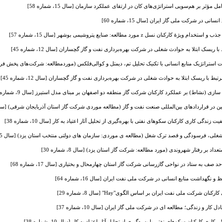
ثر بر هم‌سویی استراتژی‌های کان در ارتقای عملکرد سازمان [سال 15، شماره 58]
انی در شرکت ملی گاز ایران [سال 15، شماره 60]
رکنان نسل z مورد مطالعه: صنایع پتروشیمی بوشهر [سال 15، شماره 57]
ریسک ابتلا به حوادث شغلی در شرکت بهره‌برداری نفت و گاز گچساران [سال 12، شماره 45]
اتژیک منابع انسانی با تکنیک تحلیل تم، دیمتل و کوالی‌فلکس (موردمطالعه: شرکت‌های پخش فرآورده‌های نف
ط با ریسک ابتلا به حوادث شغلی در شرکت بهره‌برداری نفت و گاز گچساران [سال 12، شماره 45]
ی (نشاط) بر عملکرد کارکنان شرکت گاز منطقه دو اصفهان بر مبنای مدل استیرز [سال 9، شماره 35]
در قراردادهای بین‌المللی صنعت نفت و گاز (مطالعه موردی شرکت گاز استان آذربایجان شرقی) [سال 13، شماره 
دگی کاری کارکنان سکوهای نفتی با بهره‌گیری از تحلیل آثار اعتیاد به کار [سال 10، شماره 38]
لی، فرسودگی و قصد ترک شغل (مطالعه ی موردی: سازمان های دولتی منتخب استان یزد) [سال 5، شماره 17]
د بر رفتار شهروندی (مورد مطالعه: شرکت گاز استان یزد) [سال 8، شماره 30]
ف به ستاد در نواحی گازرسانی شرکت گاز استان چهارمحال و بختیاری [سال 17، شماره 68]
و نگهداشت منابع انسانی در شرکت ملی نفت ایران [سال 16، شماره 64]
رکت ملی نفت ایران بر اساس الگوی"Hay" [سال 8، شماره 29]
 کار و زندگی؛ مطالعه ای در شرکت ملی گاز ایران [سال 10، شماره 37]
کارکنان سکوهای نفتی با بهره‌گیری از تحلیل آثار اعتیاد به کار [سال 10، شماره 38]