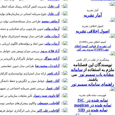
آذر، عادل
مدیریت کنش گرایانه ریسک شبکه انتقال گاز با د
آمار نشریه
آذر، عادل
بلوغ سرمایه انسانی در سازمان‌های تولیدی برتر 
آمار نشریه
آرمانفر، محمد
طراحی مدل مسئله‌شناسی تولید در شرکت م
اصول اخلاقی نشریه
آرمان، مانی
تدوین چارچوبی برای شناسایی و دسته‌بندی 
اصول اخلاقی نشریه
آرمان، مانی
طراحی مدل توسعه استراتژیک منابع انسانی 
کمیته اخلاق نشر (COPE)
آرمان، مانی
تبیین ابعاد و مؤلفه‌های الگوی ارزیابی نظ
این نشریه از قوانین کمیته اخلاق
نشر(COPE) پیروی می کند.
آزاد فلاح، پرویز
بررسی میزان وپیش بینی عوامل موثر 
آزاده، سوگل
بررسی عوامل تأثیرگذار و تأثیرپذیر بر بد
پیشگیری از تقلب در آثار علمی
نویسندگان این فصلنامه
آزاده‌ دل، محمدرضا
طراحی مدل تدوین خط‌مشی عمومی ب
ملزم به استفاده از
سامانه
آزاد، ناصر
ارائه مدل استراتژی توانمندسازی کارکنان صنعت ن
مشابه یاب سمیم نور
می
باشند.
آغاز، عسل
عوامل موثر بر انگیزش و حفظ دانشگرها در شر
راهنمای سامانه سمیم نور
آغاز، عسل
بررسی نقش سرمایه اجتماعی در تسهیم موثرد
فهرست نمایه های نشریه
آقا داوود، سید رسول
تأثیر شایعات سازمانی بر عملکر
نمایه شده در ISC
آقاجانی، حسنعلی
واکاوی پیشران‌های سیاسی توسعه صا
نمایه شده در magiran
نمایه شده در SID
آقاجانی، علی اکبر
مدل یابی اثرگذاری عوامل فرهنگ