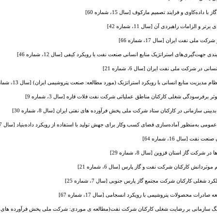
اده‌کاوی و فرایند تصمیم مارکوف [سال 15، شماره 60]
و الزامات راهبردی آن [سال 11، شماره 42]
لی نفت ایران [سال 17، شماره 66]
جهت‌گیری‌های استراتژیک منابع انسانی صنعت نفت با رویکرد کیفی [سال 12، شماره 46]
در شرکت ملی نفت ایران [سال 6، شماره 21]
ام مدیریت منابع انسانی با رویکرد استراتژیک (مورد مطالعه: صنعت پتروشیمی ایران) [سال 13، شماره 50]
برفرسودگی شغلی کارکنان مناطق عملیاتی شرکت نفت فلات قاره [سال 3، شماره 9]
بینی سازمانی در کارکنان ستاد شرکت ملی پخش فرآورده های نفتی ایران [سال 8، شماره 30]
ه‌منظور آماده‌سازی فضای کسب وکار برای جهش تولید با استفاده از رویکرد داده‌بنیاد [سال 17، شماره 67]
فت [سال 16، شماره 64]
کت گاز استان قزوین [سال 8، شماره 29]
انش کارکنان شرکت نفت و گاز پارس [سال 6، شماره 21]
د شغلی کارکنان شرکت مجتمع گاز پارس جنوبی [سال 7، شماره 25]
درات محصولات پتروشیمی با رویکرد انسجامی [سال 17، شماره 67]
 سازمانی بر رضایت شغلی کارکنان شرکت نفت(مطالعه ی موردی: شرکت ملی پخش فرآورده های نفتی استان م