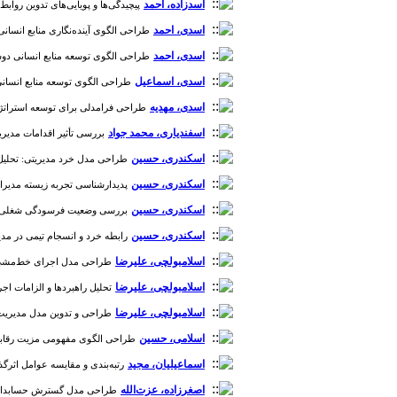
اسدزاده، احمد
پیچیدگی‌ها و پویایی‌های تدوین روابط راهب
اسدی، احمد
طراحی الگوی آینده‌‌نگاری منابع انسانی در صنع
اسدی، احمد
طراحی الگوی توسعه منابع انسانی دوسوتوان 
اسدی، اسماعیل
طراحی الگوی توسعه منابع انسانی دوسو
اسدی، مهدیه
طراحی فرامدلی برای توسعه‌ استراتژیک م
اسفندیاری، محمد جواد
بررسی تأثیر اقدامات مدیریت
اسکندری، حسین
طراحی مدل خرد مدیریتی: تحلیل کیفی ب
اسکندری، حسین
پدیدارشناسی تجربه زیسته مدیران خب
اسکندری، حسین
بررسی وضعیت فرسودگی شغلی منابع ا
اسکندری، حسین
رابطه خرد و انسجام تیمی در مدیران 
اسلامبولچی، علیرضا
طراحی مدل اجرای خط‌‌مشی‌‌های ت
اسلامبولچی، علیرضا
تحلیل راهبردها و الزامات اجرا
اسلامبولچی، علیرضا
طراحی و تدوین مدل مدیریت سرما
اسلامی، حسین
طراحی الگوی مفهومی مزیت رقابتی پاید
اسماعیلیان، مجید
رتبه‌بندی و مقایسه عوامل اثرگذار 
اصغرزاده، عزت‌الله
طراحی مدل گسترش حسابداری مدیر