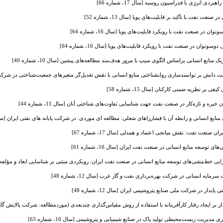
ردی انرژی با فدراسیون روسیه [سال 17، شماره 66]
ت نفت با تأکید بر قابلیت‌‌‌‌های پویا [سال 13، شماره 52]
در صنعت نفت با رویکرد قابلیت‌های پویا [سال 16، شماره 64]
توان در صنعت نفت با رویکرد قابلیت‌های پویا [سال 16، شماره 64]
نابع انسانی براساس الگوی سیپ با مرور هدف‌مند مطالعه‌های پیشین [سال 10، شماره 40]
 دانش بر توانمندسازی روانشناختی منابع انسانی با نقش تعدیل‌گر متغیرهای جمعیت‌شناختی در شرکت نفت من
ر نظریه ضمنی کارکنان [سال 15، شماره 58]
ره و تازه‌کار در صنعت نفت جهت شناسایی تفاوت‌های شناختی آنان [سال 11، شماره 44]
نسانی و رابطه آن با فشارزاهای شغلی: مطالعه ای موردی: در شرکت پایانه های نفتی ایران [سال 4، شماره 
صنعت نفت: نقش میانجی اعتماد و همدلی [سال 17، شماره 67]
وسعه منابع انسانی در صنعت ‌نفت ایران [سال 16، شماره 61]
یی خط‌مشی‌های توسعه منابع انسانی در صنعت نفت ایران: رویکردی مبتنی بر شناسایی ابعاد و مؤلفه‌های کلیدی 
یه انسانی در شرکت بهره‌برداری نفت و گاز غرب [سال 12، شماره 48]
ار در شرکت ملی صنایع پتروشیمی ایران [سال 12، شماره 48]
بر ایجاد رفتار کارآفرینانه با استفاده از روش مقیاس‌گذاری چندبعدی (موردمطالعه: شرکت پالایش گاز پارسیان) 
یت زیست‌محیطی تولید پاک‌ در صنایع شیمیایی و پتروشیمی [سال 16، شماره 63]