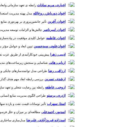
اخباری، مریم سادات
رابطه ی تعهد سازمانی وابعاد آن 
اخوان دورباش، روح‌الله
مدل بهینه مدیریت استعداد در
اخوان، آفرین
تأثیر جانشین‌پروری بر بهره‌وری منابع ‌ان
اخوان، امیرناصر
چالش‌ها و الزامات توسعه مدیریت دانش در 
اخوان، فاطمه
عوامل کلیدی موفقیت در پیاده‌سازی حا
اخوان‌علوی، سید‌حسین
تبیین ابعاد و عوامل مؤثر بر 
ادیبی، زهرا
پیش‌بینی خودکارآمدی از طریق عزت نفس و 
اربابی، هانی
شناسایی و سنجش زیرساخت‌های مدیریت دانش
ارزاقی، رضا
طراحی مدل توانمندسازهای چابکی و تاب‌آو
ارشدی، نسرین
بررسی رابطه ابعاد مهم هدف گذاری با الت
اروجی، عاطفه
رابطه بین رضایت شغلی و تعهد سازمان
اژدری، پرستو
طراحی الگوی مدیریت منابع انسانی الکترو
استا، سهراب
تأثیر نوسانات قیمت نفت و بازده سهام بر 
اسدپور، احمدعلی
مطالعه‌ای بر میزان و علل فرسودگ
اسدزاده فیروزآبادی، علیرضا
مدل‌سازی ساختاری تفس