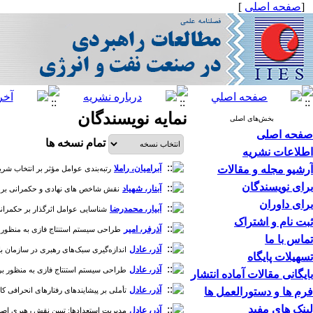
[
صفحه اصلی
]
نمایه نویسندگان
بخش‌های اصلی
صفحه اصلی
تمام نسخه ها
اطلاعات نشریه
آرشیو مجله و مقالات
آبرامیان، راملا
رتبه‌بندی عوامل مؤثر بر انتخاب شریک اس
برای نویسندگان
آبنار، شهیاد
نقش شاخص‌ های نهادی و حکمرانی بر سیاست 
برای داوران
آبیار، محمدرضا
شناسایی عوامل اثرگذار بر حکمرانی شرک
ثبت نام و اشتراک
آذرفر، امیر
طراحی سیستم استنتاج فازی به منظور برآورد ام
تماس با ما
آذر، عادل
اندازه‌گیری سبک‌های رهبری در سازمان با روی
تسهیلات پایگاه
آذر، عادل
طراحی سیستم استنتاج فازی به منظور برآورد امتی
بایگانی مقالات آماده انتشار
آذر، عادل
فرم ها و دستورالعمل ها
تأملی بر پیشایندهای رفتارهای انحرافی کارکنا
لینک های مفید
آذر، عادل
مدیریت استعدادها: تبیین نقش رهبری اصیل [سال 6،