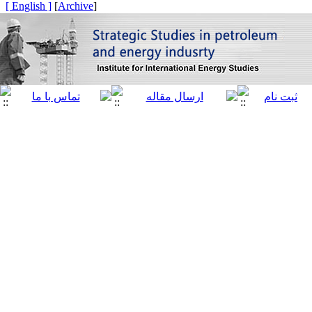
[ English ]
]
Archive
[