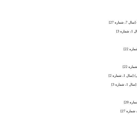
ره 27]
3]
شماره 2]
اره 3]