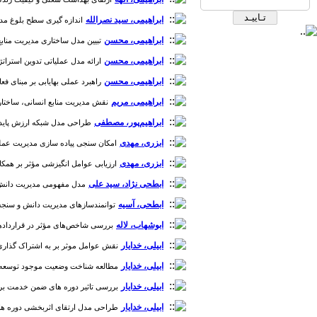
ابراهیمی، سید نصرالله
اندازه گیری سطح بلوغ مدیریت قرارداد در پیمانکاران EPC صنعت نف
ابراهیمی، محسن
تبیین مدل ساختاری مدیریت منابع انس
ابراهیمی، محسن
ارائه مدل عملیاتی تدوین استراتژی منابع انسانی با است
ابراهیمی، محسن
راهبرد عملی بهایابی بر مبنای فعال
ابراهیمی، مریم
نقش مدیریت منابع انسانی، ساختار و 
ابراهیم‌پور، مصطفی
طراحی مدل شبکه ارزش پایدار در تو
ابزری، مهدی
امکان سنجی پیاده سازی مدیریت عملکرد 
ابزری، مهدی
ارزیابی عوامل انگیزشی مؤثر بر همکاری 
ابطحی نژاد، سید علی
مدل مفهومی مدیریت دانش از دی
ابطحی، آسیه
توانمندسازهای مدیریت دانش و سنجش ارتباط
ابوشهاب، لاله
بررسی شاخص‌های مؤثر در قراردادهای صن
ابیلی، خدایار
نقش عوامل موثر بر به اشتراک گذاری دان
ابیلی، خدایار
مطالعه شناخت وضعیت موجود توسعه منابع 
ابیلی، خدایار
بررسی تاثیر دوره های ضمن خدمت بر عملکرد
ابیلی، خدایار
طراحی مدل ارتقای اثربخشی دوره های آم