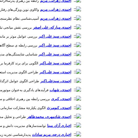
احمدی زهرانی، مریم
رابطه بین رهبری پدرسالارانه و س
احمدی زهرانی، مریم
واکاوی نوین ویژگی‌های رفتار م
احمدی زهرانی، مریم
آسیب‌شناسی نظام نظرسنجی ذینفع
احمدی مبارکه، علی اصغر
بررسی نقش میانجی تبادل 
احمدی، سید علی اکبر
بررسی عوامل موثر بر ماندگار
احمدی، سید علی اکبر
بررسی رابطه ی سطح آگاهی و 
احمدی، سید علی اکبر
شناسایی شایستگی‌های مدیریتی د
احمدی، سید علی‌اکبر
الگویی برای برند کارفرما بر ا
احمدی، سید علی‌اکبر
طراحی الگوی مدیریت استعداد د
احمدی، سیدعلی‌اکبر
طراحی الگوی عوامل اثرگذار بر
احمدی، شهاب
فرآیندهای یادگیری به‌عنوان موتورمحرک
احمدی، کبری
بررسی رابطه بین رهبری اخلاقی و سازمان یاد
احمدی، کیومرث
الگوی یکپارچۀ مشارکت سازمانی برای 
احمدی‌ شادمهری، محمدطاهر
طراحی و تحلیل مدل تق
اخباری آزاد، مینا
توانمندسازهای مدیریت دانش و سنجش ارت
اخباری درچه، مریم سادات
پدیدارشناسی تجربه زیسته