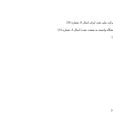
فت ایران [سال 8، شماره 30]
سته به صنعت نفت) [سال 4، شماره 14]